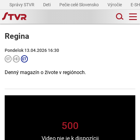
Správy STVR
Deti
Pečie celé Slovensko
Výročie
E-S
Regina
Pondelok 13.04.2026 16:30
Denný magazín o živote v regiónoch.