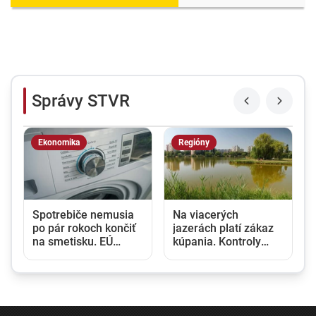
Správy STVR
Ekonomika
Regióny
Spotrebiče nemusia
Na viacerých
po pár rokoch končiť
jazerách platí zákaz
na smetisku. EÚ
kúpania. Kontroly
posilňuje právo na
vody odhalili zvýšený
opravu
výskyt baktérií