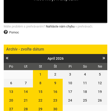
Máte problém s prehrávaním?
Nahláste nám chybu
v prehrávači.
Pomoc
Archív - zvoľte dátum
«
»
Apríl 2026
Po
Ut
St
Št
Pi
So
Ne
1
2
3
4
5
6
7
8
9
10
11
12
13
14
15
16
17
18
19
20
21
22
23
24
25
26
27
28
29
30