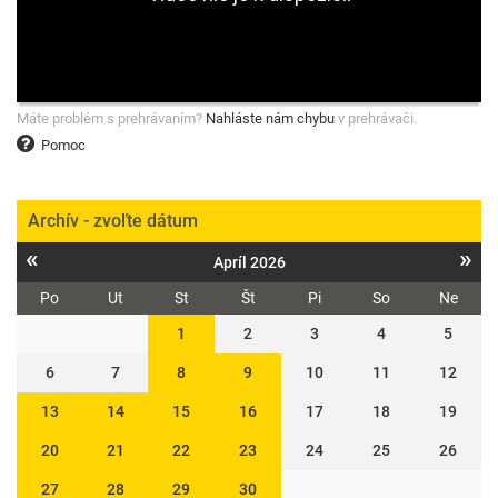
Máte problém s prehrávaním?
Nahláste nám chybu
v prehrávači.
Pomoc
Archív - zvoľte dátum
«
»
Apríl 2026
Po
Ut
St
Št
Pi
So
Ne
1
2
3
4
5
6
7
8
9
10
11
12
13
14
15
16
17
18
19
20
21
22
23
24
25
26
27
28
29
30