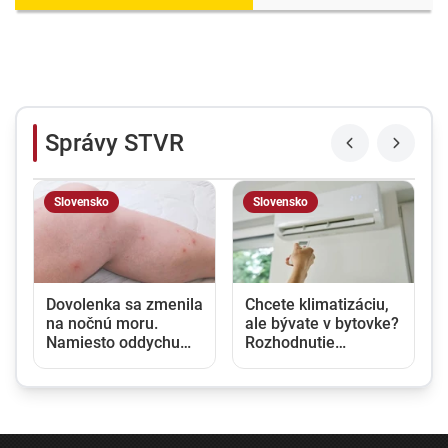
Správy STVR
Slovensko
Slovensko
u
Dovolenka sa zmenila
Chcete klimatizáciu,
na nočnú moru.
ale bývate v bytovke?
Namiesto oddychu
Rozhodnutie
prišli štípance,
vlastníka nestačí,
neporiadok a
potrebný je aj súhlas
podozrenie na
susedov
ploštice