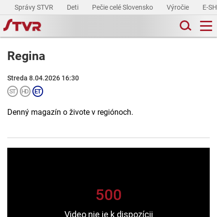
Správy STVR
Deti
Pečie celé Slovensko
Výročie
E-S
Regina
Streda 8.04.2026 16:30
Denný magazín o živote v regiónoch.