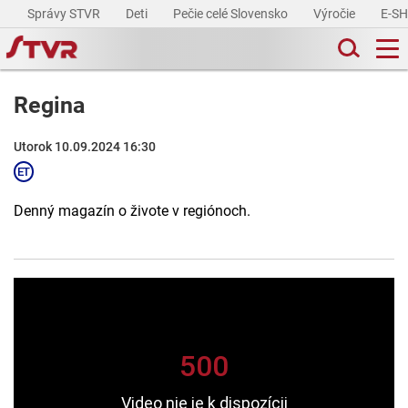
Správy STVR
Deti
Pečie celé Slovensko
Výročie
E-S
Regina
Utorok 10.09.2024 16:30
Denný magazín o živote v regiónoch.