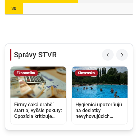
30
Správy STVR
Ekonomika
Slovensko
Firmy čaká drahší
Hygienici upozorňujú
štart aj vyššie pokuty:
na desiatky
Opozícia kritizuje
nevyhovujúcich
zmeny v obchodnom
kúpalísk. K najväčším
registri, rezort
hrozbám patria
spravodlivosti ich
mykóza a kožné