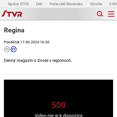
Správy STVR
Deti
Pečie celé Slovensko
Výročie
E-S
Regina
Pondelok 17.06.2024 16:30
Denný magazín o živote v regiónoch.