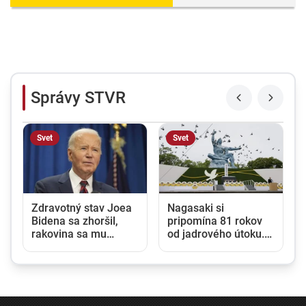
Správy STVR
Svet
Svet
Zdravotný stav Joea
Nagasaki si
Bidena sa zhoršil,
pripomína 81 rokov
rakovina sa mu
od jadrového útoku.
rozšírila do celého
Japonsko varuje pred
tela
rastúcim rizikom
jadrovej vojny