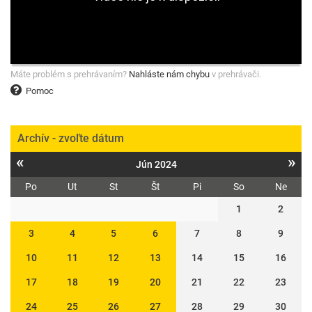
Máte problém s prehrávaním?
Nahláste nám chybu
v prehrávači.
Pomoc
Archív - zvoľte dátum
«
»
Jún 2024
Po
Ut
St
Št
Pi
So
Ne
1
2
3
4
5
6
7
8
9
10
11
12
13
14
15
16
17
18
19
20
21
22
23
24
25
26
27
28
29
30