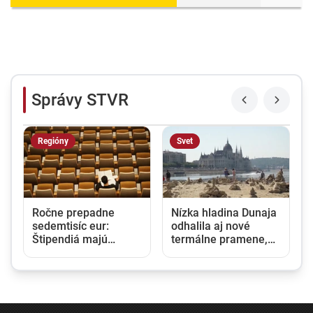
Správy STVR
Regióny
Svet
Ročne prepadne
Nízka hladina Dunaja
sedemtisíc eur:
odhalila aj nové
Štipendiá majú
termálne pramene,
pomáhať sociálne
objav vyvoláva u
slabším študentom,
vedcov aj obavy
nikto však o ne
nežiada