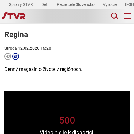
Správy STVR
Deti
Pečie celé Slovensko
Výročie
E-S
Regina
Streda 12.02.2020 16:20
Denný magazín o živote v regiónoch.