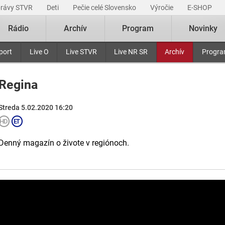
právy STVR
Deti
Pečie celé Slovensko
Výročie
E-SHOP
Rádio
Archív
Program
Novinky
port
Live O
Live STVR
Live NR SR
Archív
Progr
Regina
Streda 5.02.2020 16:20
Denný magazín o živote v regiónoch.