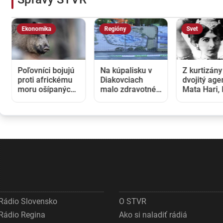
Regióny
Svet
Svet
jujú
Na kúpalisku v
Z kurtizány
Pri s
kému
Diakovciach
dvojitý agent:
škole
ných,
malo zdravotné
Mata Hari, ktorú
zomr
im
ťažkosti 16 ľudí,
postihol tragický
ľudí.
osem ich
osud, sa narodila
zabil
skončilo v
pred 150 rokmi
učite
oxy
nemocnici
obrát
proti
Rádio Slovensko
O STVR
Rádio Regina
Ako si naladiť rádiá