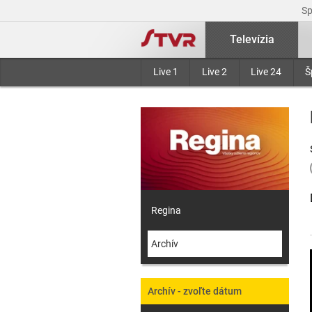
S
Televízia
Live 1
Live 2
Live 24
Š
Regina
Archív
Archív - zvoľte dátum