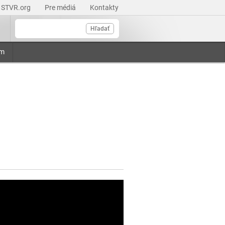
STVR.org
Pre médiá
Kontakty
Hľadať
am