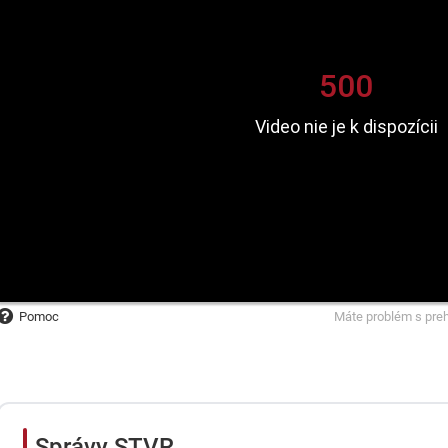
Pomoc
Máte problém s pre
Správy STVR