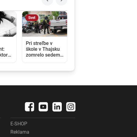
Slovensko
treľbe v
Nie sú na
 v Thajsku
dovolenke, hoci
elo sedem
sú celé leto pri
 Páchateľ
mori: Štáb STVR
 žiakov i
strávil deň v
ľov a potom
teréne so
il zbraň
slovenskými
 sebe
policajtami v
Chorvátsku
E-SHOP
Reklama