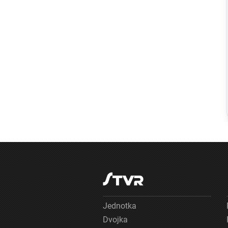
Ekonomika
Poľovníci bo
proti afric
moru ošípa
agrorezort 
zabezpečil
špeciálne
chladiace b
na ulovené
diviaky
Jednotka
Dvojka