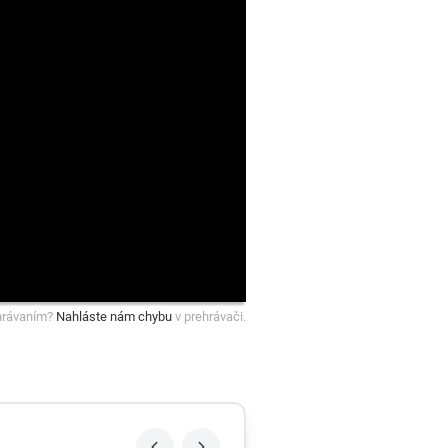
hrávaním?
Nahláste nám chybu
v prehrávači.