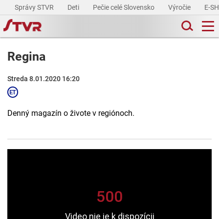
Správy STVR
Deti
Pečie celé Slovensko
Výročie
E-S
Regina
Streda 8.01.2020 16:20
Denný magazín o živote v regiónoch.