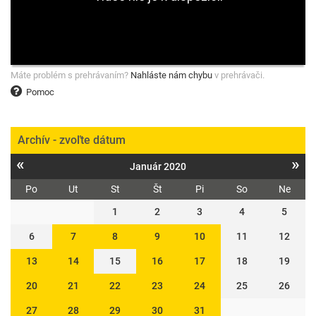
Máte problém s prehrávaním?
Nahláste nám chybu
v prehrávači.
Pomoc
Archív - zvoľte dátum
«
»
Január 2020
Po
Ut
St
Št
Pi
So
Ne
1
2
3
4
5
6
7
8
9
10
11
12
13
14
15
16
17
18
19
20
21
22
23
24
25
26
27
28
29
30
31