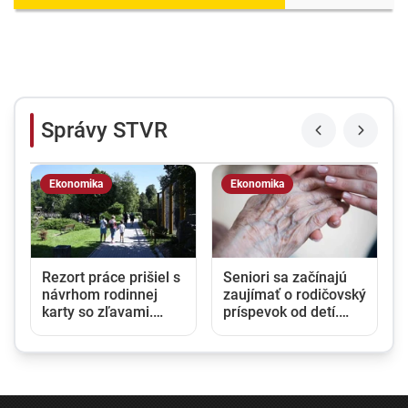
Správy STVR
Ekonomika
Ekonomika
Rezort práce prišiel s
Seniori sa začínajú
návrhom rodinnej
zaujímať o rodičovský
karty so zľavami.
príspevok od detí.
Opozícia hovorí o
Daňový úrad ani
marketingovom ťahu
Sociálna poisťovňa
im informácie nedajú