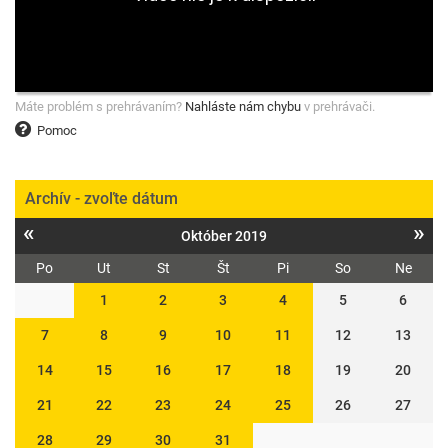
Máte problém s prehrávaním?
Nahláste nám chybu
v prehrávači.
Pomoc
Archív - zvoľte dátum
«
»
Október 2019
Po
Ut
St
Št
Pi
So
Ne
1
2
3
4
5
6
7
8
9
10
11
12
13
14
15
16
17
18
19
20
21
22
23
24
25
26
27
28
29
30
31