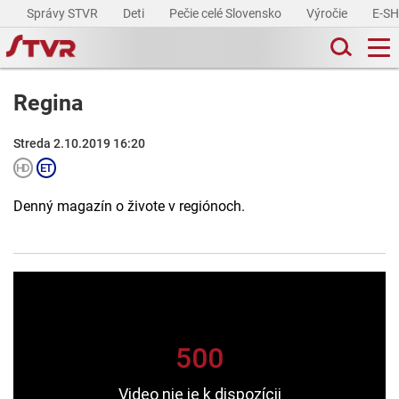
Správy STVR
Deti
Pečie celé Slovensko
Výročie
E-S
Regina
Streda 2.10.2019 16:20
Denný magazín o živote v regiónoch.