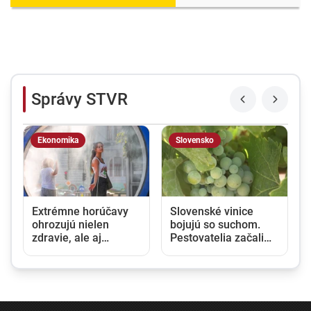
Správy STVR
Ekonomika
Slovensko
Extrémne horúčavy
Slovenské vinice
ohrozujú nielen
bojujú so suchom.
zdravie, ale aj
Pestovatelia začali
ekonomiku.
zavlažovať aj tam,
Klimatická zmena už
kde to bežne nie je
Európu stála stovky
potrebné
miliárd eur