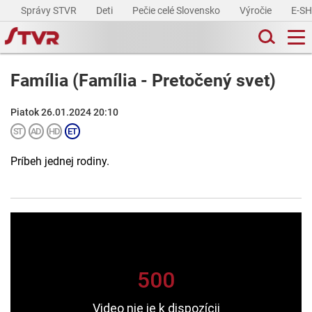
Správy STVR
Deti
Pečie celé Slovensko
Výročie
E-S
Família (Família - Pretočený svet)
Piatok 26.01.2024 20:10
Príbeh jednej rodiny.