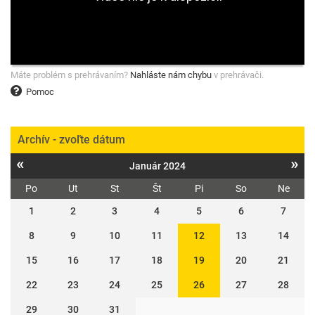
Máte problém s prehrávaním?
Nahláste nám chybu
v prehrávači.
Pomoc
Archív - zvoľte dátum
«
»
Január 2024
Po
Ut
St
Št
Pi
So
Ne
1
2
3
4
5
6
7
8
9
10
11
12
13
14
15
16
17
18
19
20
21
22
23
24
25
26
27
28
29
30
31