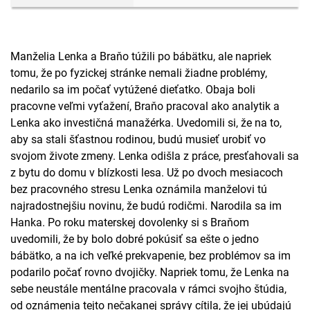
Manželia Lenka a Braňo túžili po bábätku, ale napriek
tomu, že po fyzickej stránke nemali žiadne problémy,
nedarilo sa im počať vytúžené dieťatko. Obaja boli
pracovne veľmi vyťažení, Braňo pracoval ako analytik a
Lenka ako investičná manažérka. Uvedomili si, že na to,
aby sa stali šťastnou rodinou, budú musieť urobiť vo
svojom živote zmeny. Lenka odišla z práce, presťahovali sa
z bytu do domu v blízkosti lesa. Už po dvoch mesiacoch
bez pracovného stresu Lenka oznámila manželovi tú
najradostnejšiu novinu, že budú rodičmi. Narodila sa im
Hanka. Po roku materskej dovolenky si s Braňom
uvedomili, že by bolo dobré pokúsiť sa ešte o jedno
bábätko, a na ich veľké prekvapenie, bez problémov sa im
podarilo počať rovno dvojičky. Napriek tomu, že Lenka na
sebe neustále mentálne pracovala v rámci svojho štúdia,
od oznámenia tejto nečakanej správy cítila, že jej ubúdajú