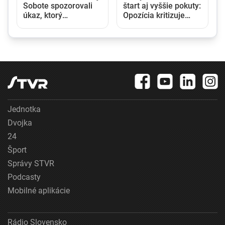
Sobote spozorovali
štart aj vyššie pokuty:
y
úkaz, ktorý
Opozícia kritizuje
pripomínal tornádo.
zmeny v obchodnom
Vidieť ho bolo na
registri, rezort
kilometre
spravodlivosti ich
obhajuje
Jednotka
Dvojka
24
Šport
Správy STVR
Podcasty
Mobilné aplikácie
Rádio Slovensko