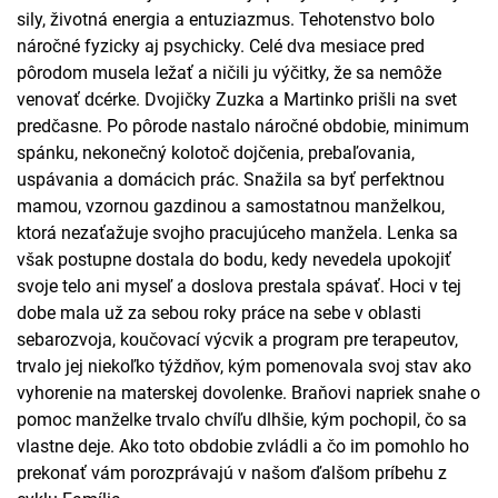
sily, životná energia a entuziazmus. Tehotenstvo bolo
náročné fyzicky aj psychicky. Celé dva mesiace pred
pôrodom musela ležať a ničili ju výčitky, že sa nemôže
venovať dcérke. Dvojičky Zuzka a Martinko prišli na svet
predčasne. Po pôrode nastalo náročné obdobie, minimum
spánku, nekonečný kolotoč dojčenia, prebaľovania,
uspávania a domácich prác. Snažila sa byť perfektnou
mamou, vzornou gazdinou a samostatnou manželkou,
ktorá nezaťažuje svojho pracujúceho manžela. Lenka sa
však postupne dostala do bodu, kedy nevedela upokojiť
svoje telo ani myseľ a doslova prestala spávať. Hoci v tej
dobe mala už za sebou roky práce na sebe v oblasti
sebarozvoja, koučovací výcvik a program pre terapeutov,
trvalo jej niekoľko týždňov, kým pomenovala svoj stav ako
vyhorenie na materskej dovolenke. Braňovi napriek snahe o
pomoc manželke trvalo chvíľu dlhšie, kým pochopil, čo sa
vlastne deje. Ako toto obdobie zvládli a čo im pomohlo ho
prekonať vám porozprávajú v našom ďalšom príbehu z