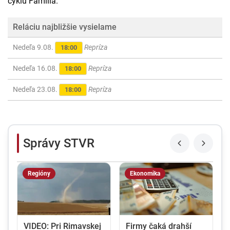
cyklu Família.
Reláciu najbližšie vysielame
Nedeľa 9.08.
Repríza
18:00
Nedeľa 16.08.
Repríza
18:00
Nedeľa 23.08.
Repríza
18:00
Správy STVR
Regióny
Ekonomika
VIDEO: Pri Rimavskej
Firmy čaká drahší