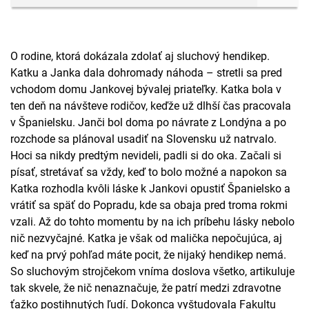
O rodine, ktorá dokázala zdolať aj sluchový hendikep.
Katku a Janka dala dohromady náhoda – stretli sa pred
vchodom domu Jankovej bývalej priateľky. Katka bola v
ten deň na návšteve rodičov, keďže už dlhší čas pracovala
v Španielsku. Janči bol doma po návrate z Londýna a po
rozchode sa plánoval usadiť na Slovensku už natrvalo.
Hoci sa nikdy predtým nevideli, padli si do oka. Začali si
písať, stretávať sa vždy, keď to bolo možné a napokon sa
Katka rozhodla kvôli láske k Jankovi opustiť Španielsko a
vrátiť sa späť do Popradu, kde sa obaja pred troma rokmi
vzali. Až do tohto momentu by na ich príbehu lásky nebolo
nič nezvyčajné. Katka je však od malička nepočujúca, aj
keď na prvý pohľad máte pocit, že nijaký hendikep nemá.
So sluchovým strojčekom vníma doslova všetko, artikuluje
tak skvele, že nič nenaznačuje, že patrí medzi zdravotne
ťažko postihnutých ľudí. Dokonca vyštudovala Fakultu