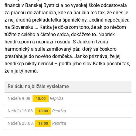
financií v Banskej Bystrici a po vysokej škole odcestovala
za prácou do zahraničia, kde sa naučila reč tak, že dnes je
z nej úradná prekladateľka španielčiny. Jediná nepočujúca
na Slovensku.... Katka je dôkazom toho, že ak po niečom
túžite z celého a čistého srdca, dokážete to. Napriek
hendikepom a nepriazni osudu. S Jankom tvoria
harmonický a stále zamilovaný pár, ktorý sa čoskoro
presťahuje do nového domčeka. Janko priznáva, že jej
hendikep nikdy neriešil – podľa jeho slov Katka pôsobí tak,
že nijaký nemá.
Reláciu najbližšie vysielame
Nedeľa 9.08.
Repríza
18:00
Nedeľa 16.08.
Repríza
18:00
Nedeľa 23.08.
Repríza
18:00