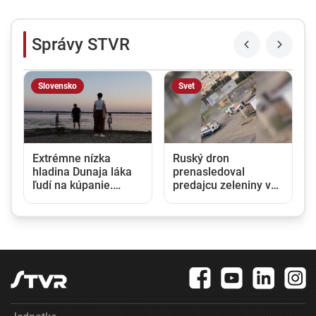
Správy STVR
Slovensko
Svet
Extrémne nízka
Ruský dron
hladina Dunaja láka
prenasledoval
ľudí na kúpanie.
predajcu zeleniny v
Záchranári varujú, že
Chersone. Svet to
riziko utopenia
musí vidieť, apeluje
zostáva vysoké
Zelenskyj