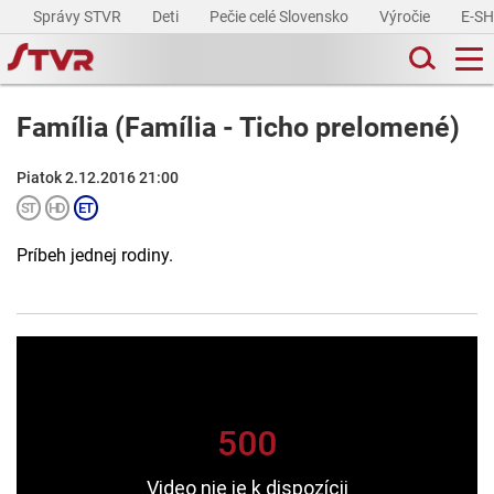
Správy STVR
Deti
Pečie celé Slovensko
Výročie
E-S
Família (Família - Ticho prelomené)
Piatok 2.12.2016 21:00
Príbeh jednej rodiny.