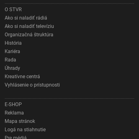
O STVR
Ako si naladiť rádiá
Ako si naladiť televíziu
Organizačná štruktúra
História
Kariéra
Rada
Úhrady
Kreatívne centrá
Vyhlásenie o prístupnosti
E-SHOP
Reklama
Mapa stránok
Logá na stiahnutie
Pre médiá