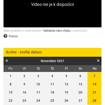
Máte problém s prehrávaním?
Nahláste nám chybu
v prehrávači.
Pomoc
Archív - zvoľte dátum
«
»
November 2021
Po
Ut
St
Št
Pi
So
Ne
1
2
3
4
5
6
7
8
9
10
11
12
13
14
15
16
17
18
19
20
21
22
23
24
25
26
27
28