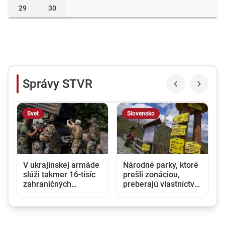
29
30
Správy STVR
Svet
Slovensko
V ukrajinskej armáde
Národné parky, ktoré
slúži takmer 16-tisíc
prešli zonáciou,
zahraničných
preberajú vlastníctvo
dobrovoľníkov
lesov. Ministri Taraba
a Takáč podpísali
memorandum