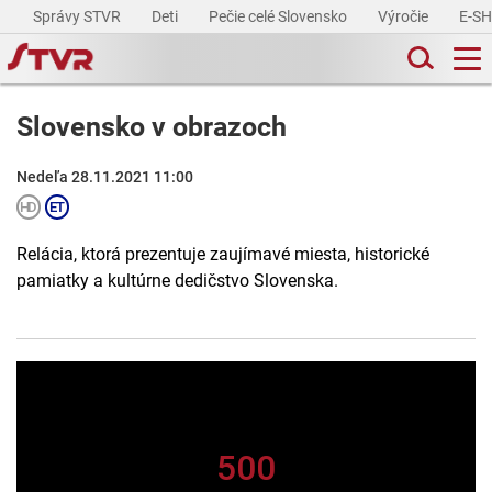
Správy STVR
Deti
Pečie celé Slovensko
Výročie
E-S
Slovensko v obrazoch
Nedeľa 28.11.2021 11:00
Relácia, ktorá prezentuje zaujímavé miesta, historické
pamiatky a kultúrne dedičstvo Slovenska.