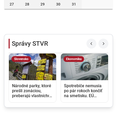
27
28
29
30
31
Správy STVR
Slovensko
Ekonomika
Národné parky, ktoré
Spotrebiče nemusia
prešli zonáciou,
po pár rokoch končiť
preberajú vlastníctvo
na smetisku. EÚ
pozemkov. Ministri
posilňuje právo na
Taraba a Takáč
opravu
podpísali
memorandum