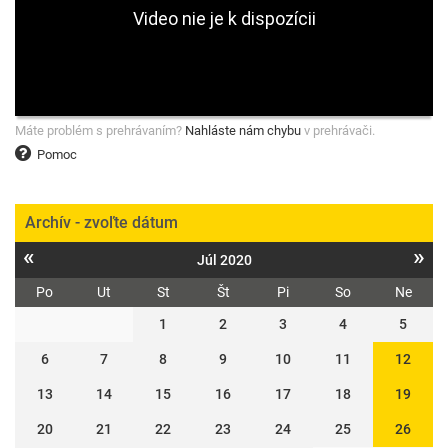
Máte problém s prehrávaním?
Nahláste nám chybu
v prehrávači.
Pomoc
Archív - zvoľte dátum
«
»
Júl 2020
Po
Ut
St
Št
Pi
So
Ne
1
2
3
4
5
6
7
8
9
10
11
12
13
14
15
16
17
18
19
20
21
22
23
24
25
26