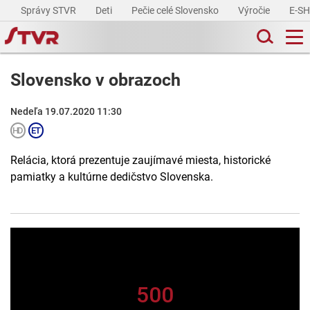
Správy STVR
Deti
Pečie celé Slovensko
Výročie
E-S
Slovensko v obrazoch
Nedeľa 19.07.2020 11:30
Relácia, ktorá prezentuje zaujímavé miesta, historické
pamiatky a kultúrne dedičstvo Slovenska.