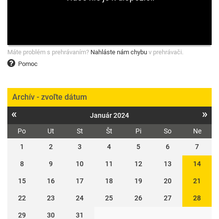
Máte problém s prehrávaním?
Nahláste nám chybu
v prehrávači.
Pomoc
Archív - zvoľte dátum
«
»
Január 2024
Po
Ut
St
Št
Pi
So
Ne
1
2
3
4
5
6
7
8
9
10
11
12
13
14
15
16
17
18
19
20
21
22
23
24
25
26
27
28
29
30
31