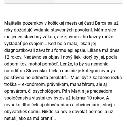
Majitelia pozemkov v košickej mestskej časti Barca sa už
roky dožadujú vydania stavebných povolení. Máme síce
iba jeden stavebný zákon, ale zjavne si ho každý môže
vykladať po svojom... Keď bola malá, lekári jej
diagnostikovali závažnú formu epilepsie. Liliana má dnes
12 rokov. Nedávno sa objavil nový liek, ktorý by jej, podľa
odborníkov, mohol pomôcť. Lenže, to by sa nemohla
narodiť na Slovensku. Liek u nás nie je kategorizovaný a
poisťovňa ho odmieta preplatiť... Musí byť z každého rožka
troška – ekonómom, právnikom, manažérom, ale aj
opravárom, či psychológom. Pán Martin je predsedom
spoločenstva vlastníkov bytov už takmer 10 rokov. A
rovnako dlho čelí aj ohováraniam a obvineniam jednej z
obyvateliek domu. Nikde sa nevie dovolať pomoci a už
netuší, ako sa má brániť...