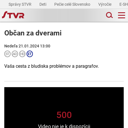
Správy STVR
Deti
Pečie celé Slovensko
Výročie
E-S
Občan za dverami
Nedeľa 21.01.2024 13:00
Vaša cesta z bludiska problémov a paragrafov.