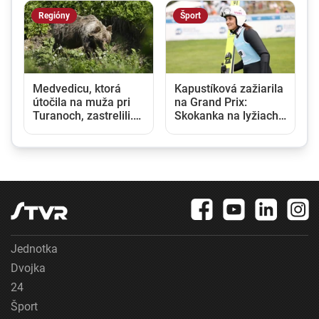
Regióny
Šport
Medvedicu, ktorá
Kapustíková zažiarila
útočila na muža pri
na Grand Prix:
Turanoch, zastrelili.
Skokanka na lyžiach
Eliminovali aj jej dve
vytvorila nový ženský
mláďatá
slovenský rekord
Jednotka
Dvojka
24
Šport