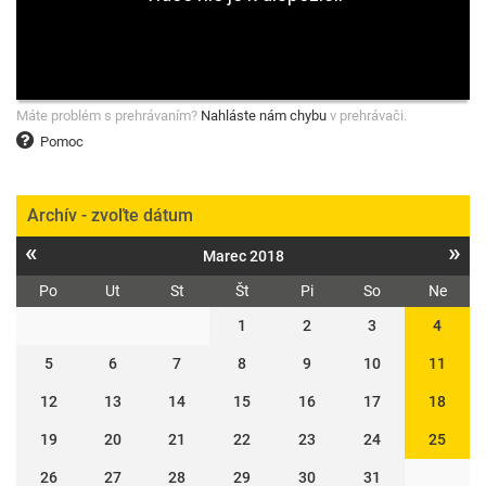
Máte problém s prehrávaním?
Nahláste nám chybu
v prehrávači.
Pomoc
Archív - zvoľte dátum
«
»
Marec 2018
Po
Ut
St
Št
Pi
So
Ne
1
2
3
4
5
6
7
8
9
10
11
12
13
14
15
16
17
18
19
20
21
22
23
24
25
26
27
28
29
30
31