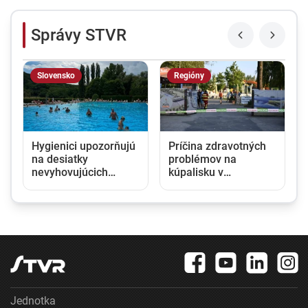
Správy STVR
Slovensko
Regióny
Hygienici upozorňujú
Príčina zdravotných
:
na desiatky
problémov na
nevyhovujúcich
kúpalisku v
kúpalísk. K najväčším
Diakovciach ostáva
hrozbám patria
nejasná. Kontrola
mykóza a kožné
nepotvrdila
infekcie
nebezpečné látky
Jednotka