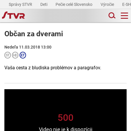
Správy STVR
Deti
Pečie celé Slovensko
Výročie
E-S
Občan za dverami
Nedeľa 11.03.2018 13:00
Vaša cesta z bludiska problémov a paragrafov.