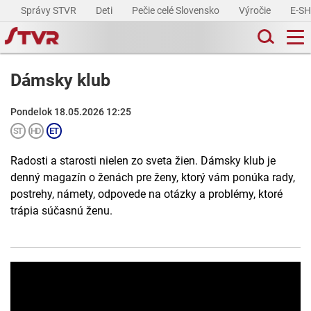
Správy STVR
Deti
Pečie celé Slovensko
Výročie
E-S
Dámsky klub
Pondelok 18.05.2026 12:25
Radosti a starosti nielen zo sveta žien. Dámsky klub je
denný magazín o ženách pre ženy, ktorý vám ponúka rady,
postrehy, námety, odpovede na otázky a problémy, ktoré
trápia súčasnú ženu.