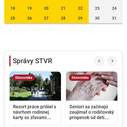
18
19
20
21
22
23
24
25
26
27
28
29
30
31
Správy STVR
Ekonomika
Ekonomika
Rezort práce prišiel s
Seniori sa začínajú
návrhom rodinnej
zaujímať o rodičovský
karty so zľavami.
príspevok od detí.
Opozícia hovorí o
Daňový úrad ani