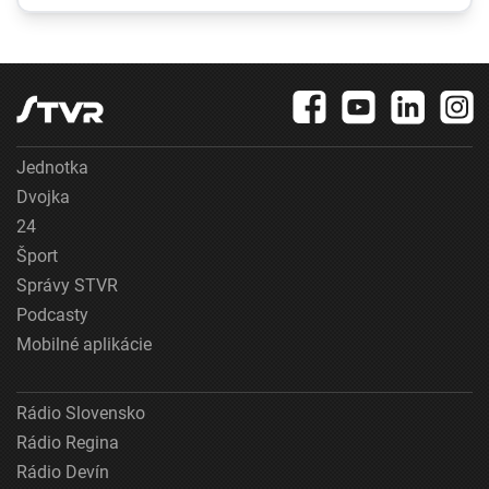
marketingovom ťahu
Sociálna poisťovňa
im informácie nedajú
Jednotka
Dvojka
24
Šport
Správy STVR
Podcasty
Mobilné aplikácie
Rádio Slovensko
Rádio Regina
Rádio Devín