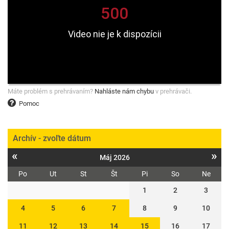
Máte problém s prehrávaním?
Nahláste nám chybu
v prehrávači.
Pomoc
Archív - zvoľte dátum
«
»
Máj 2026
Po
Ut
St
Št
Pi
So
Ne
1
2
3
4
5
6
7
8
9
10
11
12
13
14
15
16
17