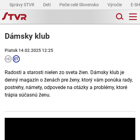
Správy STVR
Deti
Pečie celé Slovensko
Výročie
E-S
Dámsky klub
Piatok 14.02.2025 12:25
Radosti a starosti nielen zo sveta žien. Dámsky klub je
denný magazín o ženách pre ženy, ktorý vám ponúka rady,
postrehy, námety, odpovede na otázky a problémy, ktoré
trápia súčasnú ženu.