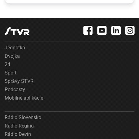
registri, rezort
hrozbám patria
spravodlivosti ich
mykóza a kožné
obhajuje
infekcie
Jednotka
Dvojka
24
Šport
Správy STVR
Podcasty
Mobilné aplikácie
Rádio Slovensko
Rádio Regina
Rádio Devín