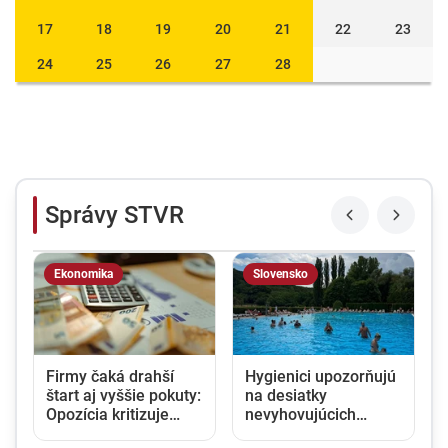
17
18
19
20
21
22
23
24
25
26
27
28
Správy STVR
Ekonomika
Slovensko
Firmy čaká drahší
Hygienici upozorňujú
štart aj vyššie pokuty:
na desiatky
Opozícia kritizuje
nevyhovujúcich
zmeny v obchodnom
kúpalísk. K najväčším