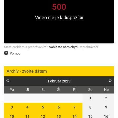
Máte problém s prehrávaním?
Nahláste nám chybu
v prehrávači.
Pomoc
Archív - zvoľte dátum
«
»
Február 2025
Po
Ut
St
Št
Pi
So
Ne
1
2
3
4
5
6
7
8
9
10
11
12
13
14
15
16