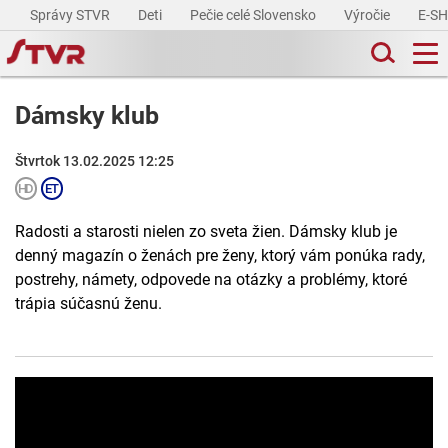
Správy STVR
Deti
Pečie celé Slovensko
Výročie
E-S
Dámsky klub
Štvrtok 13.02.2025 12:25
Radosti a starosti nielen zo sveta žien. Dámsky klub je
denný magazín o ženách pre ženy, ktorý vám ponúka rady,
postrehy, námety, odpovede na otázky a problémy, ktoré
trápia súčasnú ženu.