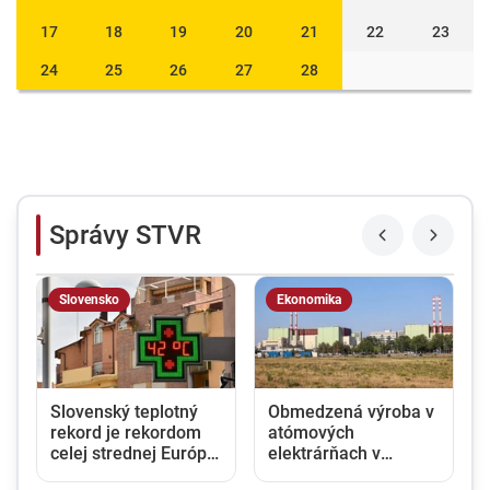
17
18
19
20
21
22
23
24
25
26
27
28
Správy STVR
Slovensko
Ekonomika
Slovenský teplotný
Obmedzená výroba v
rekord je rekordom
atómových
celej strednej Európy:
elektrárňach v
z
Najvyššiu hodnotu
Maďarsku a