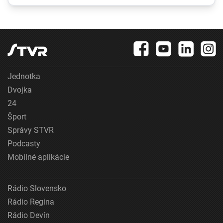
namerali v obci Dolné
Rumunsku zvyšuje
Plachtince
ceny elektriny aj na
Slovensku
Jednotka
Dvojka
24
Šport
Správy STVR
Podcasty
Mobilné aplikácie
Rádio Slovensko
Rádio Regina
Rádio Devín