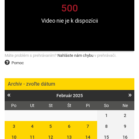
Máte problém s prehrávaním?
Nahláste nám chybu
v prehrávači.
Pomoc
Archív - zvoľte dátum
«
»
Február 2025
Po
Ut
St
Št
Pi
So
Ne
1
2
3
4
5
6
7
8
9
10
11
12
13
14
15
16