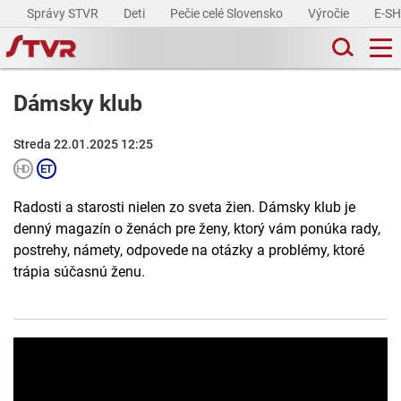
Správy STVR
Deti
Pečie celé Slovensko
Výročie
E-S
Dámsky klub
Streda 22.01.2025 12:25
Radosti a starosti nielen zo sveta žien. Dámsky klub je
denný magazín o ženách pre ženy, ktorý vám ponúka rady,
postrehy, námety, odpovede na otázky a problémy, ktoré
trápia súčasnú ženu.