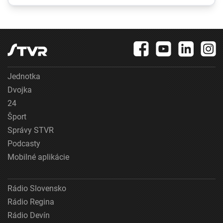
varoval pred
zľahčovaním
neľudskosti jadrových
zbraní
Jednotka
Dvojka
24
Šport
Správy STVR
Podcasty
Mobilné aplikácie
Rádio Slovensko
Rádio Regina
Rádio Devín