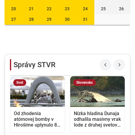
20
21
22
23
24
25
26
27
28
29
30
31
Správy STVR
Svet
Slovensko
Od zhodenia
Nízka hladina Dunaja
atómovej bomby v
odhalila masívny vrak
Hirošime uplynulo 81
lode z druhej svetovej
rokov. Starosta mesta
vojny