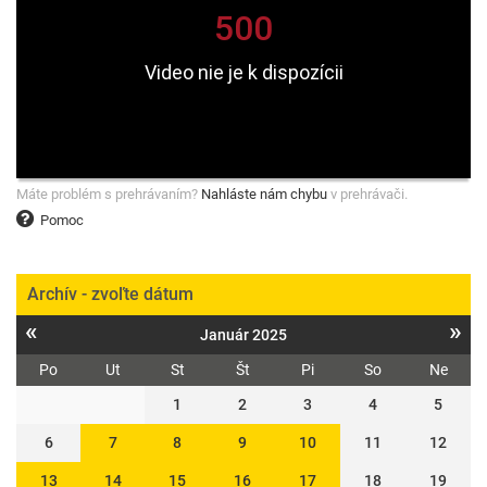
Máte problém s prehrávaním?
Nahláste nám chybu
v prehrávači.
Pomoc
Archív - zvoľte dátum
«
»
Január 2025
Po
Ut
St
Št
Pi
So
Ne
1
2
3
4
5
6
7
8
9
10
11
12
13
14
15
16
17
18
19