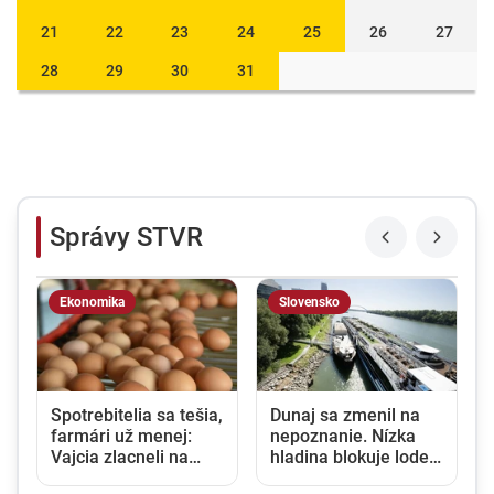
21
22
23
24
25
26
27
28
29
30
31
Správy STVR
Ekonomika
Slovensko
Spotrebitelia sa tešia,
Dunaj sa zmenil na
farmári už menej:
nepoznanie. Nízka
Vajcia zlacneli na
hladina blokuje lode a
niekoľkoročné
zvyšuje náklady na