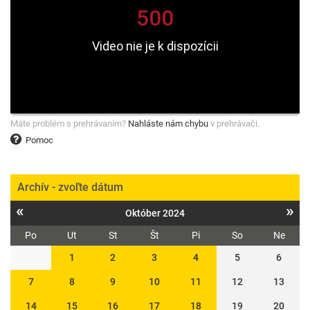
Máte problém s prehrávaním?
Nahláste nám chybu
v prehrávači.
Pomoc
Archív - zvoľte dátum
«
»
Október 2024
Po
Ut
St
Št
Pi
So
Ne
1
2
3
4
5
6
7
8
9
10
11
12
13
14
15
16
17
18
19
20