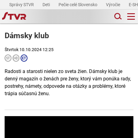
Správy STVR
Deti
Pečie celé Slovensko
Výročie
E-S
Dámsky klub
Štvrtok 10.10.2024 12:25
Radosti a starosti nielen zo sveta žien. Dámsky klub je
denný magazín o ženách pre ženy, ktorý vám ponúka rady,
postrehy, námety, odpovede na otázky a problémy, ktoré
trápia súčasnú ženu.