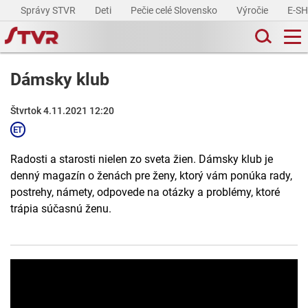
Správy STVR
Deti
Pečie celé Slovensko
Výročie
E-S
Dámsky klub
Štvrtok 4.11.2021 12:20
Radosti a starosti nielen zo sveta žien. Dámsky klub je
denný magazín o ženách pre ženy, ktorý vám ponúka rady,
postrehy, námety, odpovede na otázky a problémy, ktoré
trápia súčasnú ženu.