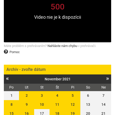
Máte problém s prehrávaním?
Nahláste nám chybu
v prehrávači.
Pomoc
Archív - zvoľte dátum
«
»
November 2021
Po
Ut
St
Št
Pi
So
Ne
1
2
3
4
5
6
7
8
9
10
11
12
13
14
15
16
17
18
19
20
21