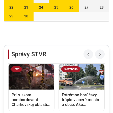
22
23
24
25
26
27
28
29
30
Správy STVR
Svet
Slovensko
Pri ruskom
Extrémne horúčavy
bombardovaní
trápia viaceré mestá
Charkovskej oblasti
a obce. Ako
zahynuli traja ľudia.
ochladzujú svoje