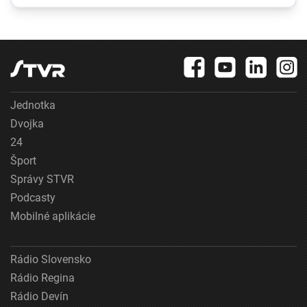
Rusko hlási obeť po
vonkajšie priestory?
ukrajinskom
dronovom útoku
Jednotka
Dvojka
24
Šport
Správy STVR
Podcasty
Mobilné aplikácie
Rádio Slovensko
Rádio Regina
Rádio Devín