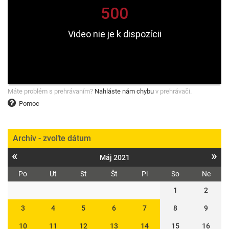
Máte problém s prehrávaním?
Nahláste nám chybu
v prehrávači.
Pomoc
Archív - zvoľte dátum
«
»
Máj 2021
Po
Ut
St
Št
Pi
So
Ne
1
2
3
4
5
6
7
8
9
10
11
12
13
14
15
16