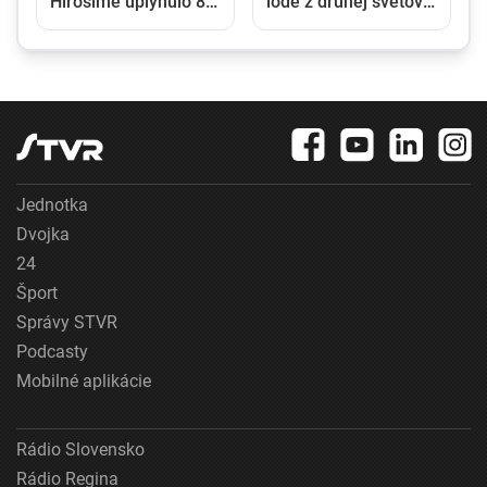
Hirošime uplynulo 81
lode z druhej svetovej
rokov. Starosta mesta
vojny
varoval pred
zľahčovaním
neľudskosti jadrových
zbraní
Jednotka
Dvojka
24
Šport
Správy STVR
Podcasty
Mobilné aplikácie
Rádio Slovensko
Rádio Regina