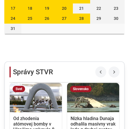
17
18
19
20
21
22
23
24
25
26
27
28
29
30
31
Správy STVR
Svet
Slovensko
Od zhodenia
Nízka hladina Dunaja
atómovej bomby v
odhalila masívny vrak