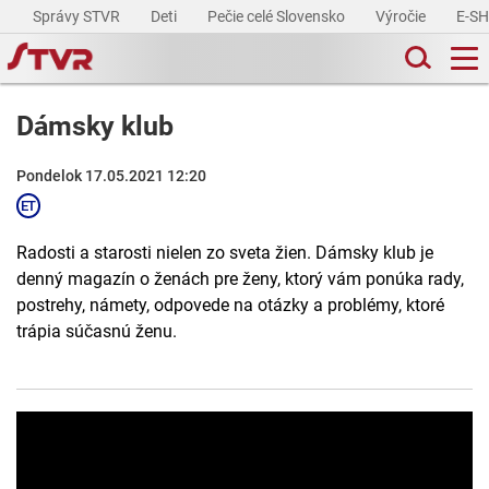
Správy STVR
Deti
Pečie celé Slovensko
Výročie
E-S
Dámsky klub
Pondelok 17.05.2021 12:20
Radosti a starosti nielen zo sveta žien. Dámsky klub je
denný magazín o ženách pre ženy, ktorý vám ponúka rady,
postrehy, námety, odpovede na otázky a problémy, ktoré
trápia súčasnú ženu.