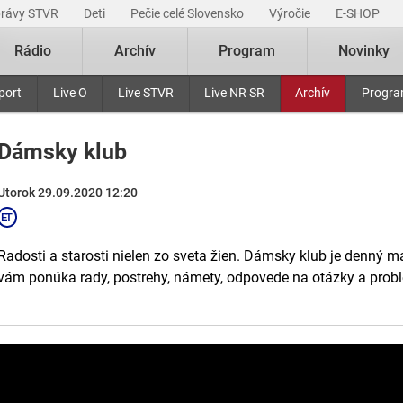
právy STVR
Deti
Pečie celé Slovensko
Výročie
E-SHOP
Rádio
Archív
Program
Novinky
port
Live O
Live STVR
Live NR SR
Archív
Progr
Dámsky klub
Utorok 29.09.2020 12:20
Radosti a starosti nielen zo sveta žien. Dámsky klub je denný m
vám ponúka rady, postrehy, námety, odpovede na otázky a probl