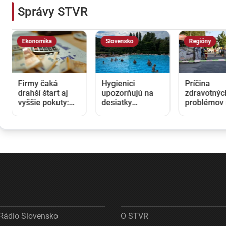
Správy STVR
Ekonomika
Slovensko
Regióny
Firmy čaká
Hygienici
Príčina
drahší štart aj
upozorňujú na
zdravotnýc
vyššie pokuty:
desiatky
problémov
Opozícia kritizuje
nevyhovujúcich
kúpalisku v
zmeny v
kúpalísk. K
Diakovciac
obchodnom
najväčším
ostáva nej
registri, rezort
hrozbám patria
Kontrola
spravodlivosti
mykóza a kožné
nepotvrdila
ich obhajuje
infekcie
nebezpečn
látky
Rádio Slovensko
O STVR