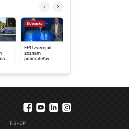
Slovensko
FPU zverejnil
h
zoznam
 na
poberateľov
dotácií. Tí tvrdia,
h
že čísla nesedia
asná.
a fond sa ním
snaží prekryť
škandály
é
E-SHOP