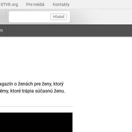
STVR.org
Pre médiá
Kontakty
Hľadať
am
agazín o ženách pre ženy, ktorý
émy, ktoré trápia súčasnú ženu.