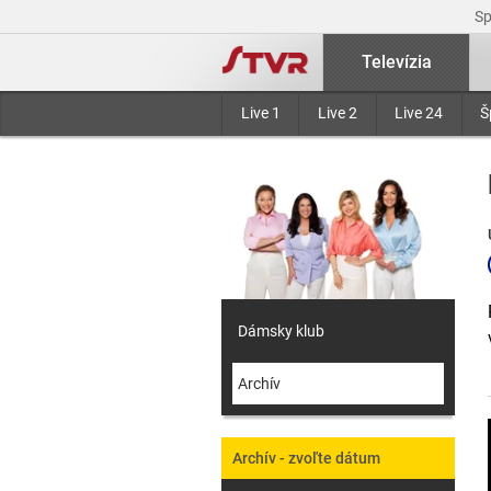
S
Televízia
Live 1
Live 2
Live 24
Š
Dámsky klub
Archív
Archív - zvoľte dátum