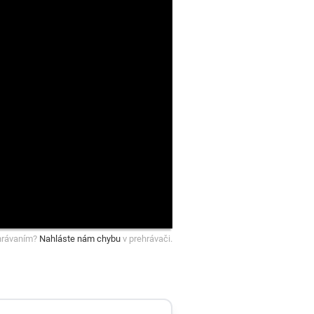
hrávaním?
Nahláste nám chybu
v prehrávači.