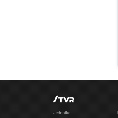
Regióny
VIDEO: Pri
Rimavskej
Sobote
spozorovali
úkaz, ktorý
pripomínal
tornádo. Vidieť
ho bolo na
kilometre
Jednotka