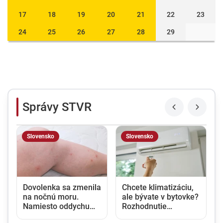
17
18
19
20
21
22
23
24
25
26
27
28
29
Správy STVR
Slovensko
Slovensko
u
Dovolenka sa zmenila
Chcete klimatizáciu,
na nočnú moru.
ale bývate v bytovke?
Namiesto oddychu
Rozhodnutie
prišli štípance,
vlastníka nestačí,