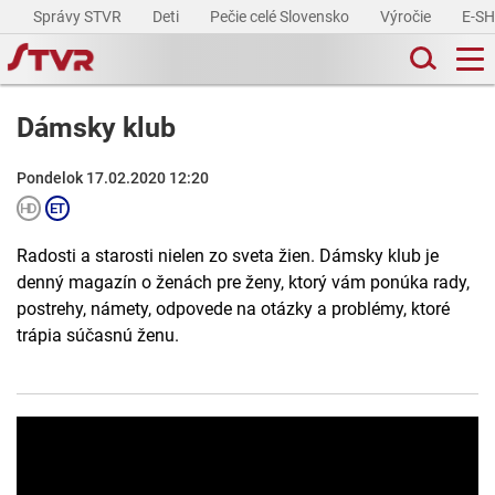
Správy STVR
Deti
Pečie celé Slovensko
Výročie
E-S
Dámsky klub
Pondelok 17.02.2020 12:20
Radosti a starosti nielen zo sveta žien. Dámsky klub je
denný magazín o ženách pre ženy, ktorý vám ponúka rady,
postrehy, námety, odpovede na otázky a problémy, ktoré
trápia súčasnú ženu.