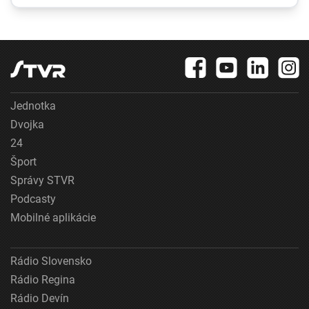
neporiadok a
potrebný je aj súhlas
podozrenie na
susedov
ploštice
Jednotka
Dvojka
24
Šport
Správy STVR
Podcasty
Mobilné aplikácie
Rádio Slovensko
Rádio Regina
Rádio Devín