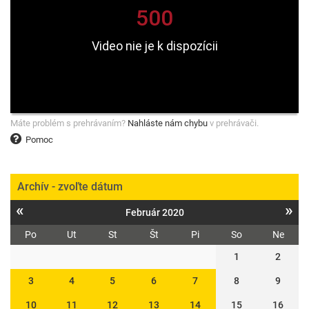
Máte problém s prehrávaním?
Nahláste nám chybu
v prehrávači.
Pomoc
Archív - zvoľte dátum
«
»
Február 2020
Po
Ut
St
Št
Pi
So
Ne
1
2
3
4
5
6
7
8
9
10
11
12
13
14
15
16