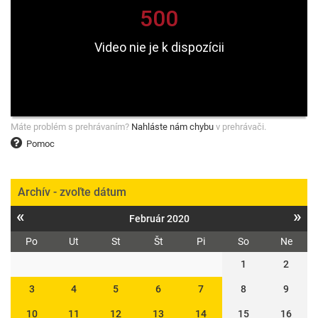
Máte problém s prehrávaním?
Nahláste nám chybu
v prehrávači.
Pomoc
Archív - zvoľte dátum
«
»
Február 2020
Po
Ut
St
Št
Pi
So
Ne
1
2
3
4
5
6
7
8
9
10
11
12
13
14
15
16