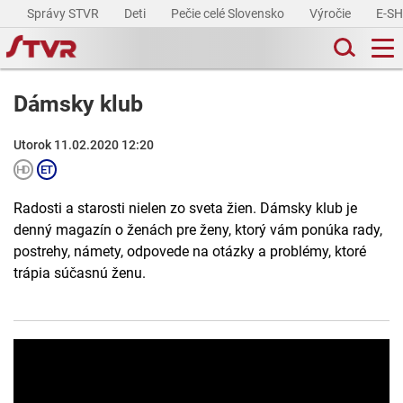
Správy STVR
Deti
Pečie celé Slovensko
Výročie
E-S
Dámsky klub
Utorok 11.02.2020 12:20
Radosti a starosti nielen zo sveta žien. Dámsky klub je
denný magazín o ženách pre ženy, ktorý vám ponúka rady,
postrehy, námety, odpovede na otázky a problémy, ktoré
trápia súčasnú ženu.