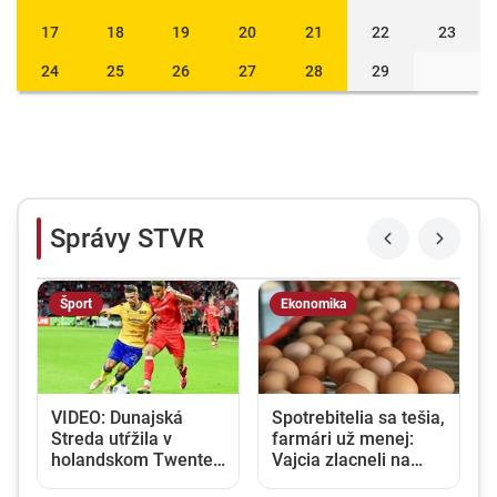
17
18
19
20
21
22
23
24
25
26
27
28
29
Správy STVR
Šport
Ekonomika
VIDEO: Dunajská
Spotrebitelia sa tešia,
Streda utŕžila v
farmári už menej:
6
holandskom Twente
Vajcia zlacneli na
debakel, v domácej
niekoľkoročné