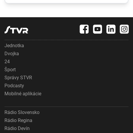
odvete sa bude
minimum
pokúšať o nemožné
Jednotka
Dvojka
24
Šport
Správy STVR
Podcasty
Mobilné aplikácie
Rádio Slovensko
Rádio Regina
Rádio Devín