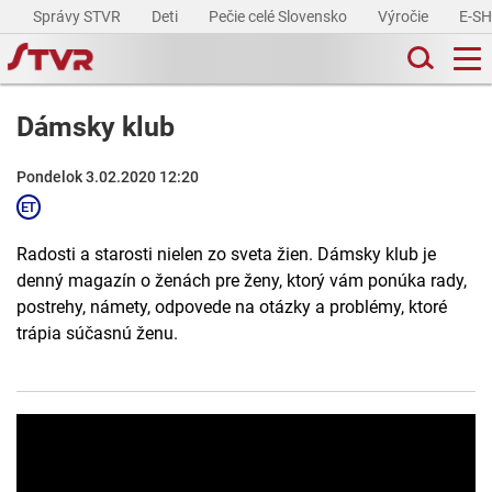
Správy STVR
Deti
Pečie celé Slovensko
Výročie
E-S
Dámsky klub
Pondelok 3.02.2020 12:20
Radosti a starosti nielen zo sveta žien. Dámsky klub je
denný magazín o ženách pre ženy, ktorý vám ponúka rady,
postrehy, námety, odpovede na otázky a problémy, ktoré
trápia súčasnú ženu.