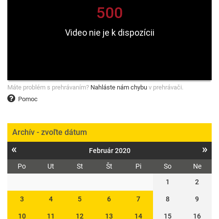
Máte problém s prehrávaním?
Nahláste nám chybu
v prehrávači.
Pomoc
Archív - zvoľte dátum
«
»
Február 2020
Po
Ut
St
Št
Pi
So
Ne
1
2
3
4
5
6
7
8
9
10
11
12
13
14
15
16