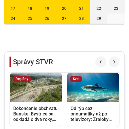
17
18
19
20
21
22
23
24
25
26
27
28
29
Správy STVR
Regióny
Svet
Dokončenie obchvatu
Od rýb cez
Banskej Bystrice sa
pneumatiky až po
odkladá o dva roky,
televízory: Žraloky
dôvodom sú
tigrie zjedia všetko, v