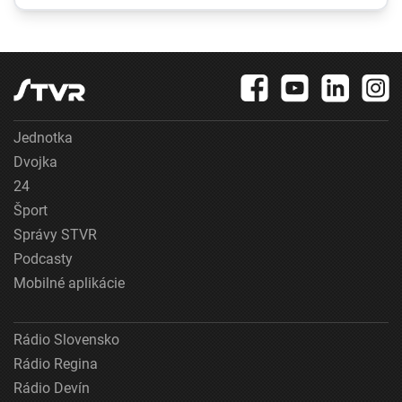
nelegálne skládky a
ich žalúdkoch našli
u
environmentálna
vedci prekvapivé
záťaž
predmety
Jednotka
Dvojka
24
Šport
Správy STVR
Podcasty
Mobilné aplikácie
Rádio Slovensko
Rádio Regina
Rádio Devín