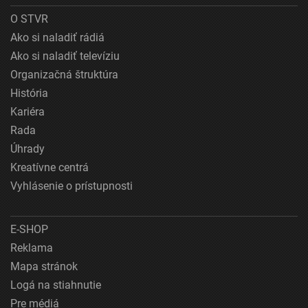
O STVR
Ako si naladiť rádiá
Ako si naladiť televíziu
Organizačná štruktúra
História
Kariéra
Rada
Úhrady
Kreatívne centrá
Vyhlásenie o prístupnosti
E-SHOP
Reklama
Mapa stránok
Logá na stiahnutie
Pre médiá