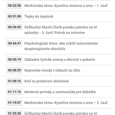
00:22:58
Medicínska téma: Kyselina močová a urea – 1. časť
00:31:08
Ťapky do topánok
00:39:59
Šéfkuchár Martin Ďurík ponúka pstruha na tri
spôsoby – 2. časť: Pstruh na zelenine
00:44:47
Psychologická téma: Ako zvýšiť sebavedomie
dospievajúceho dievčaťa
00:55:19
Základné fyzické zmeny u dievčat v puberte
00:58:29
Najnovšie trendy v látkach na šitie
01:08:16
Keď sa prederaví oblečenie
01:11:16
Moderné perinky a zavinovačky pre bábätká
01:19:07
Medicínska téma: Kyselina močová a urea – 2. časť
01:25:30
Šéfkuchár Martin Ďurík ponúka pstruha na tri