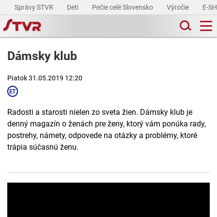
Správy STVR
Deti
Pečie celé Slovensko
Výročie
E-S
Dámsky klub
Piatok 31.05.2019 12:20
Radosti a starosti nielen zo sveta žien. Dámsky klub je
denný magazín o ženách pre ženy, ktorý vám ponúka rady,
postrehy, námety, odpovede na otázky a problémy, ktoré
trápia súčasnú ženu.