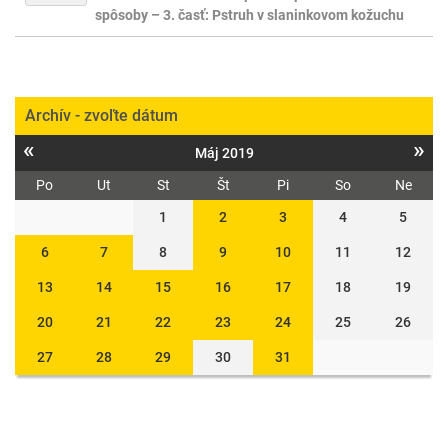
spôsoby – 3. časť: Pstruh v slaninkovom kožuchu
Archív - zvoľte dátum
«
»
Máj 2019
Po
Ut
St
Št
Pi
So
Ne
1
2
3
4
5
6
7
8
9
10
11
12
13
14
15
16
17
18
19
20
21
22
23
24
25
26
27
28
29
30
31