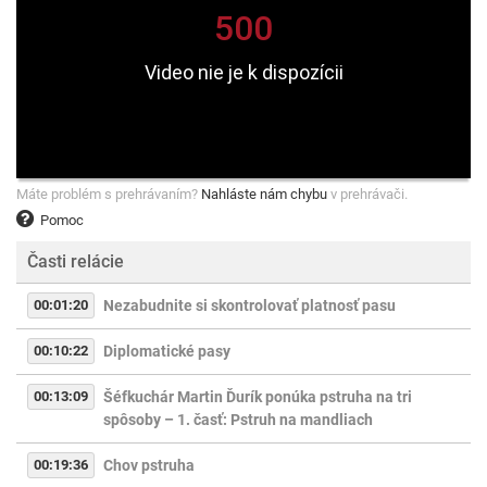
Máte problém s prehrávaním?
Nahláste nám chybu
v prehrávači.
Pomoc
Časti relácie
00:01:20
Nezabudnite si skontrolovať platnosť pasu
00:10:22
Diplomatické pasy
00:13:09
Šéfkuchár Martin Ďurík ponúka pstruha na tri
spôsoby – 1. časť: Pstruh na mandliach
00:19:36
Chov pstruha