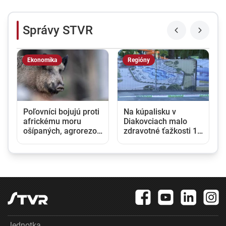
Správy STVR
Ekonomika
Regióny
Poľovníci bojujú proti
Na kúpalisku v
africkému moru
Diakovciach malo
ošípaných, agrorezort
zdravotné ťažkosti 16
im zabezpečil
ľudí, osem ich
špeciálne chladiace
skončilo v nemocnici
boxy na ulovené
diviaky
Jednotka