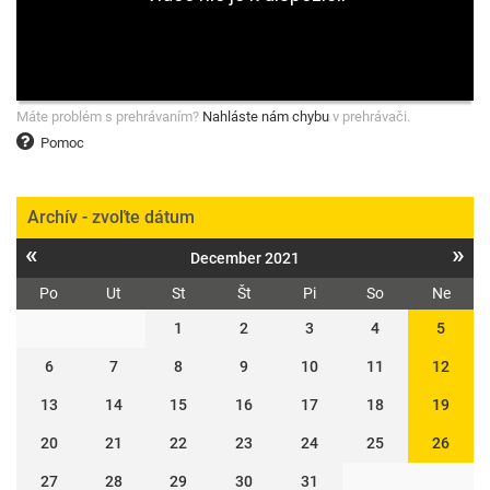
Máte problém s prehrávaním?
Nahláste nám chybu
v prehrávači.
Pomoc
Archív - zvoľte dátum
«
»
December 2021
Po
Ut
St
Št
Pi
So
Ne
1
2
3
4
5
6
7
8
9
10
11
12
13
14
15
16
17
18
19
20
21
22
23
24
25
26
27
28
29
30
31