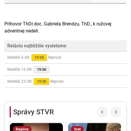
Príhovor ThDr.doc. Gabriela Brendzu, ThD., k ružovej
adventnej nedeli.
Reláciu najbližšie vysielame
Nedeľa 9.08.
Repríza
19:50
Nedeľa 16.08.
19:50
Nedeľa 23.08.
Repríza
19:50
Správy STVR
Regióny
Svet