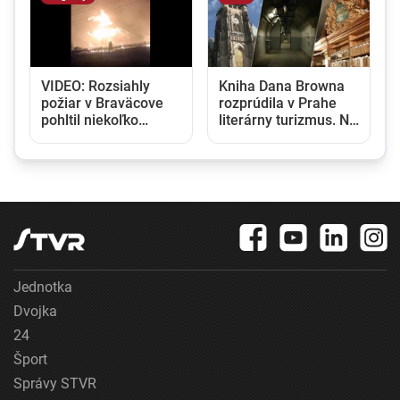
VIDEO: Rozsiahly
Kniha Dana Browna
požiar v Braväcove
rozprúdila v Prahe
pohltil niekoľko
literárny turizmus. Na
domov, na mieste
miesta sa prišla
zasahovali desiatky
pozrieť aj najväčšia
hasičov
streamovacia služba
Jednotka
Dvojka
24
Šport
Správy STVR