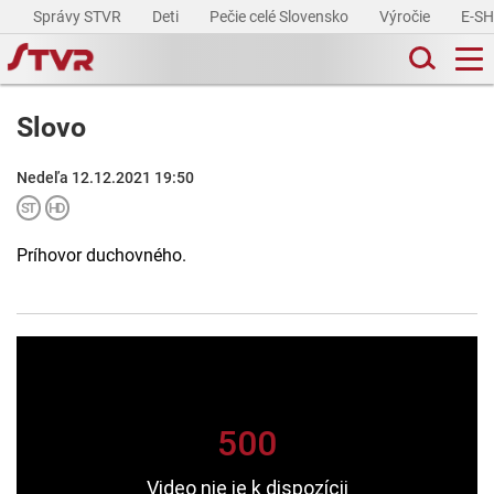
Správy STVR
Deti
Pečie celé Slovensko
Výročie
E-S
Slovo
Nedeľa 12.12.2021 19:50
Príhovor duchovného.