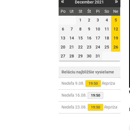
«
»
December 2021
Po
Ut
St
Št
Pi
So
Ne
1
2
3
4
5
6
7
8
9
10
11
12
13
14
15
16
17
18
19
20
21
22
23
24
25
26
27
28
29
30
31
Reláciu najbližšie vysielame
Nedeľa 9.08.
Repríza
19:50
Nedeľa 16.08.
19:50
Nedeľa 23.08.
Repríza
19:50