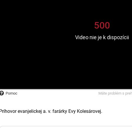
Pomoc
Máte problém s pre
Príhovor evanjelickej a. v. farárky Evy Kolesárovej.