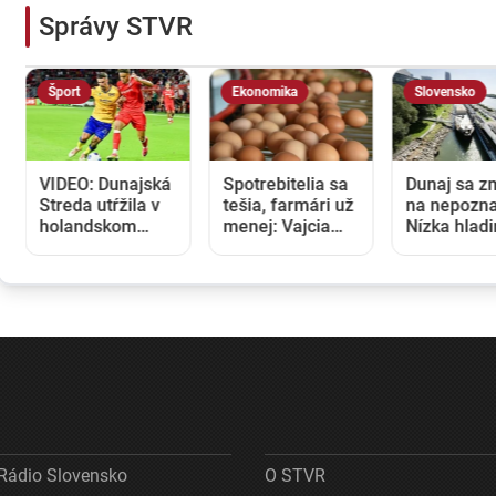
Správy STVR
Šport
Ekonomika
Slovensko
VIDEO: Dunajská
Spotrebitelia sa
Dunaj sa z
Streda utŕžila v
tešia, farmári už
na nepozna
holandskom
menej: Vajcia
Nízka hlad
Twente debakel,
zlacneli na
blokuje lod
v domácej
niekoľkoročné
zvyšuje ná
odvete sa bude
minimum
na preprav
pokúšať o
nemožné
Rádio Slovensko
O STVR