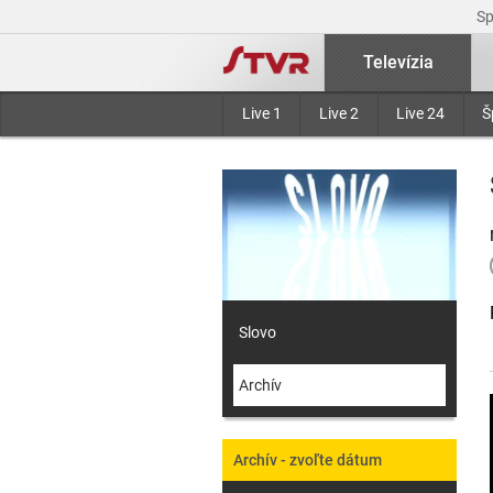
S
Televízia
Live 1
Live 2
Live 24
Š
Slovo
Archív
Archív - zvoľte dátum