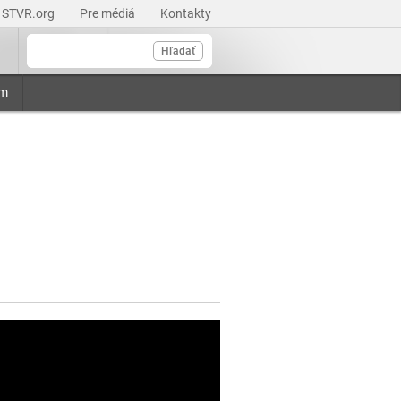
STVR.org
Pre médiá
Kontakty
Hľadať
am