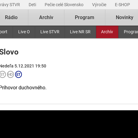
právy STVR
Deti
Pečie celé Slovensko
Výročie
E-SHOP
Rádio
Archív
Program
Novinky
port
Live O
Live STVR
Live NR SR
Archív
Progr
Slovo
Nedeľa 5.12.2021 19:50
Príhovor duchovného.