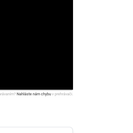
hrávaním?
Nahláste nám chybu
v prehrávači.