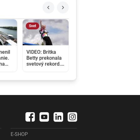
Svet
menil
VIDEO: Britka
nie.
Betty prekonala
ina
svetový rekord.
e a
V 97 rokoch sa
klady
stala najstaršou
u
ženou, ktorá
kráčala po krídle
lietadla
E-SHOP