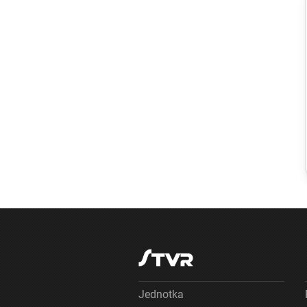
Regióny
Na kúpalisku v
Diakovciach
malo zdravotné
ťažkosti 16 ľudí,
osem ich
skončilo v
nemocnici
Jednotka