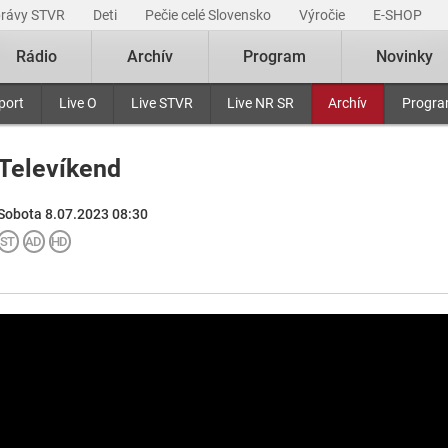
právy STVR
Deti
Pečie celé Slovensko
Výročie
E-SHOP
Rádio
Archív
Program
Novinky
port
Live O
Live STVR
Live NR SR
Archív
Progr
Televíkend
Sobota 8.07.2023 08:30