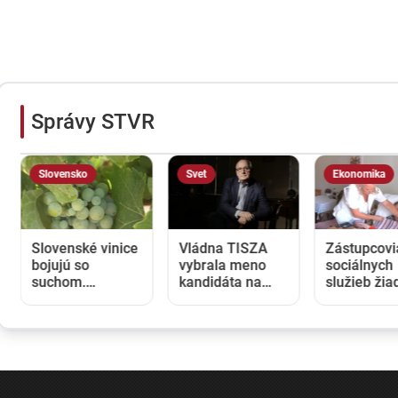
Správy STVR
Slovensko
Svet
Ekonomika
Slovenské vinice
Vládna TISZA
Zástupcovi
bojujú so
vybrala meno
sociálnych
suchom.
kandidáta na
služieb žia
Pestovatelia
nového
vyššie plat
začali
maďarského
opatrovateľ
zavlažovať aj
prezidenta, jeho
postupne o
tam, kde to
zvolenie sa
eur každý 
bežne nie je
očakáva budúci
potrebné
týždeň