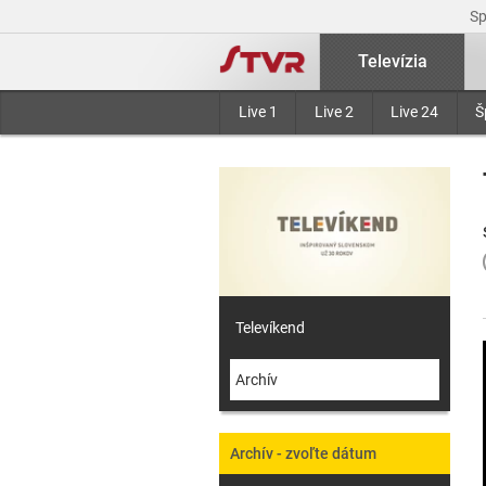
S
Televízia
Live 1
Live 2
Live 24
Š
Televíkend
Archív
Archív - zvoľte dátum