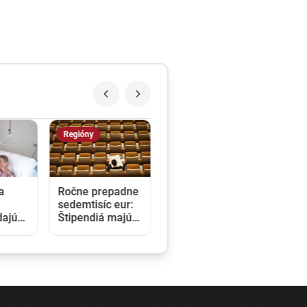
Regióny
a
Ročne prepadne
sedemtisíc eur:
dajú
Štipendiá majú
y pre
pomáhať
ky,
sociálne slabším
 200
študentom, nikto
rok
však o ne
nežiada