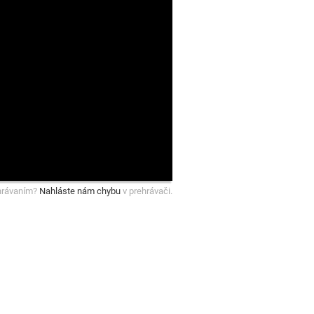
hrávaním?
Nahláste nám chybu
v prehrávači.