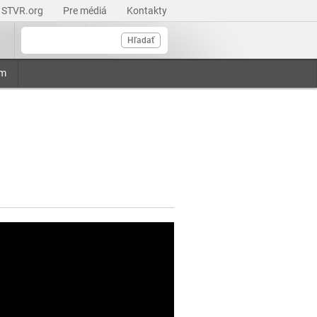
STVR.org
Pre médiá
Kontakty
Hľadať
am