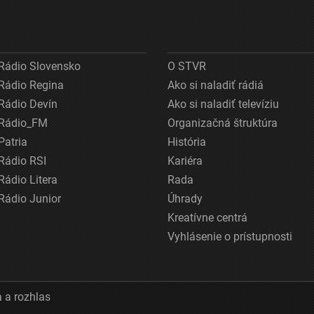
Rádio Slovensko
O STVR
Rádio Regina
Ako si naladiť rádiá
Rádio Devín
Ako si naladiť televíziu
Rádio_FM
Organizačná štruktúra
Patria
História
Rádio RSI
Kariéra
Rádio Litera
Rada
Rádio Junior
Úhrady
Kreatívne centrá
Vyhlásenie o prístupnosti
 a rozhlas