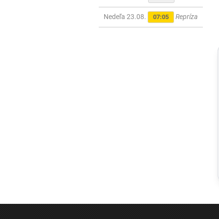
Nedeľa 23.08.
Repríza
07:05
Ekonomika
Extrémne
horúčavy
ohrozujú nielen
zdravie, ale aj
ekonomiku.
Klimatická
zmena už
Európu stála
stovky miliárd