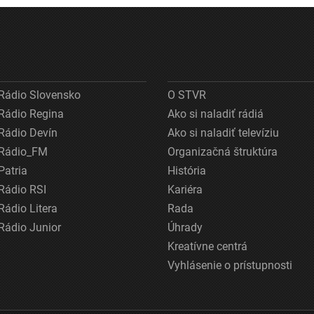
nemožné
Rádio Slovensko
O STVR
Rádio Regina
Ako si naladiť rádiá
Rádio Devín
Ako si naladiť televíziu
Rádio_FM
Organizačná štruktúra
Patria
História
Rádio RSI
Kariéra
Rádio Litera
Rada
Rádio Junior
Úhrady
Kreatívne centrá
Vyhlásenie o prístupnosti