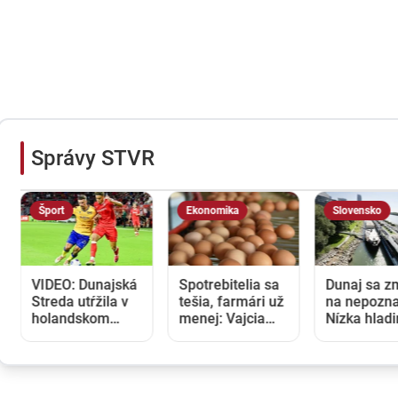
Správy STVR
Šport
Ekonomika
Slovensko
VIDEO: Dunajská
Spotrebitelia sa
Dunaj sa z
Streda utŕžila v
tešia, farmári už
na nepozna
holandskom
menej: Vajcia
Nízka hlad
Twente debakel,
zlacneli na
blokuje lod
v domácej
niekoľkoročné
zvyšuje ná
odvete sa bude
minimum
na preprav
pokúšať o