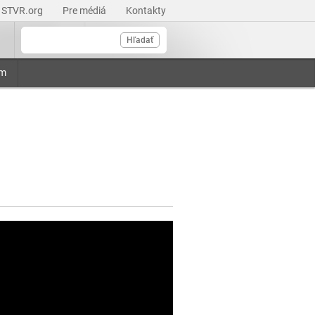
STVR.org
Pre médiá
Kontakty
Hľadať
am