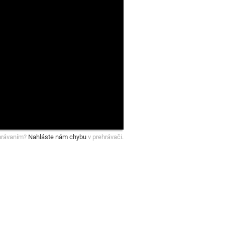
hrávaním?
Nahláste nám chybu
v prehrávači.