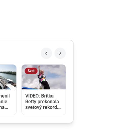
Svet
menil
VIDEO: Britka
nie.
Betty prekonala
ina
svetový rekord.
e a
V 97 rokoch sa
klady
stala najstaršou
u
ženou, ktorá
kráčala po krídle