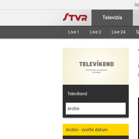
S
Televízia
Live 1
Live 2
Live 24
Š
Televíkend
Archív
Archív - zvoľte dátum