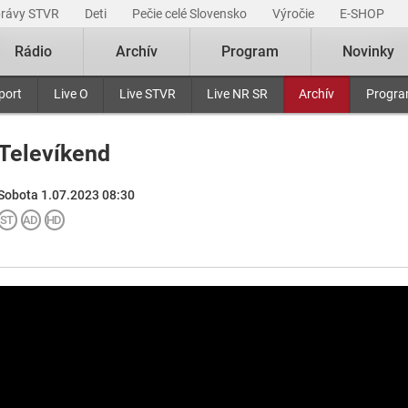
právy STVR
Deti
Pečie celé Slovensko
Výročie
E-SHOP
Rádio
Archív
Program
Novinky
port
Live O
Live STVR
Live NR SR
Archív
Progr
Televíkend
Sobota 1.07.2023 08:30