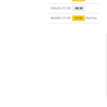
Sobota 22.08.
08:30
Nedeľa 23.08.
Repríza
07:05
Regióny
Na kúpalisku v
Diakovciach
malo zdravotné
ťažkosti 16 ľudí,
osem ich
skončilo v
nemocnici