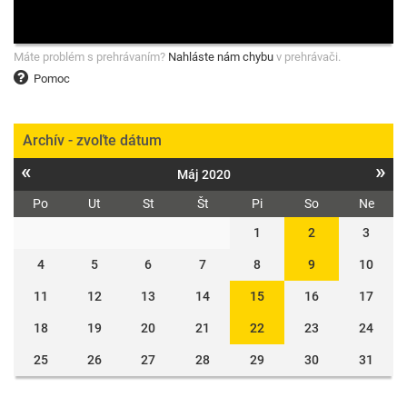
Máte problém s prehrávaním?
Nahláste nám chybu
v prehrávači.
Pomoc
Archív - zvoľte dátum
«
»
Máj 2020
Po
Ut
St
Št
Pi
So
Ne
1
2
3
4
5
6
7
8
9
10
11
12
13
14
15
16
17
18
19
20
21
22
23
24
25
26
27
28
29
30
31