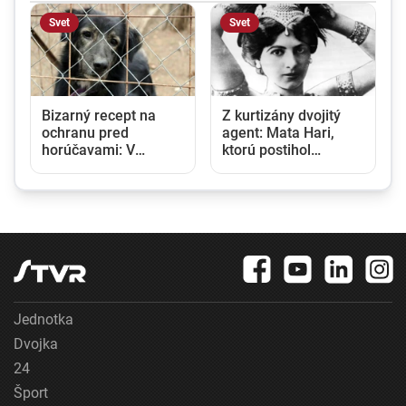
Svet
Svet
Bizarný recept na
Z kurtizány dvojitý
ochranu pred
agent: Mata Hari,
horúčavami: V
ktorú postihol
Severnej Kórei
tragický osud, sa
odporúčajú aj
narodila pred 150
polievku zo psieho
rokmi
mäsa
Jednotka
Dvojka
24
Šport