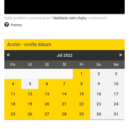
Máte problém s prehrávaním?
Nahláste nám chybu
v prehrávači.
Pomoc
Archív - zvoľte dátum
«
»
Júl 2022
Po
Ut
St
Št
Pi
So
Ne
1
2
3
4
5
6
7
8
9
10
11
12
13
14
15
16
17
18
19
20
21
22
23
24
25
26
27
28
29
30
31