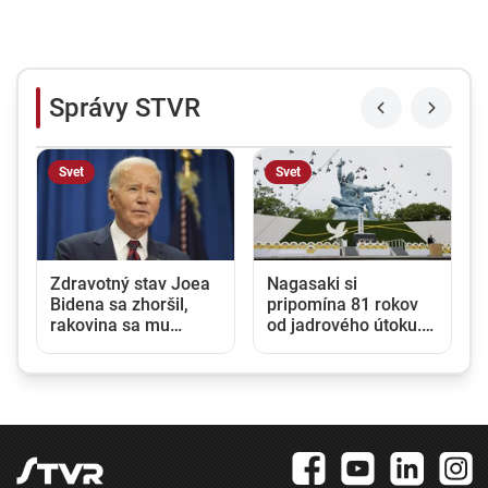
Správy STVR
Svet
Svet
Zdravotný stav Joea
Nagasaki si
Bidena sa zhoršil,
pripomína 81 rokov
rakovina sa mu
od jadrového útoku.
rozšírila do celého
Japonsko varuje pred
tela
rastúcim rizikom
jadrovej vojny