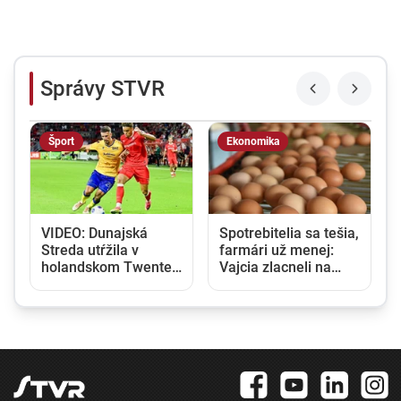
Správy STVR
Šport
Ekonomika
VIDEO: Dunajská
Spotrebitelia sa tešia,
Streda utŕžila v
farmári už menej:
6
holandskom Twente
Vajcia zlacneli na
debakel, v domácej
niekoľkoročné
odvete sa bude
minimum
pokúšať o nemožné