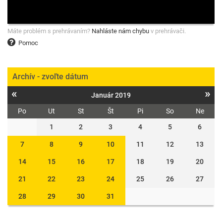
Máte problém s prehrávaním?
Nahláste nám chybu
v prehrávači.
Pomoc
Archív - zvoľte dátum
«
»
Január 2019
Po
Ut
St
Št
Pi
So
Ne
1
2
3
4
5
6
7
8
9
10
11
12
13
14
15
16
17
18
19
20
21
22
23
24
25
26
27
28
29
30
31