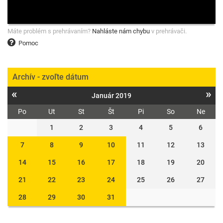
Máte problém s prehrávaním?
Nahláste nám chybu
v prehrávači.
Pomoc
Archív - zvoľte dátum
«
»
Január 2019
Po
Ut
St
Št
Pi
So
Ne
1
2
3
4
5
6
7
8
9
10
11
12
13
14
15
16
17
18
19
20
21
22
23
24
25
26
27
28
29
30
31