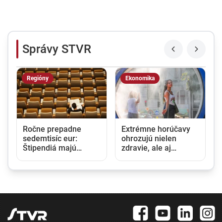
Správy STVR
Regióny
Ekonomika
Ročne prepadne
Extrémne horúčavy
sedemtisíc eur:
ohrozujú nielen
Štipendiá majú
zdravie, ale aj
pomáhať sociálne
ekonomiku.
slabším študentom,
Klimatická zmena už
nikto však o ne
Európu stála stovky
nežiada
miliárd eur