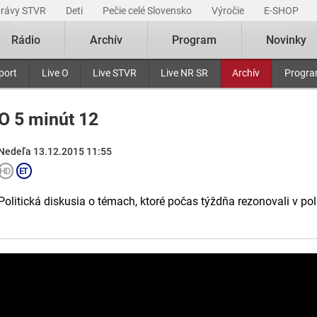
právy STVR
Deti
Pečie celé Slovensko
Výročie
E-SHOP
Rádio
Archív
Program
Novinky
port
Live O
Live STVR
Live NR SR
Archív
Progr
O 5 minút 12
Nedeľa 13.12.2015 11:55
Politická diskusia o témach, ktoré počas týždňa rezonovali v po