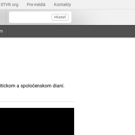
STVR.org
Pre médiá
Kontakty
Hľadať
am
litickom a spoločenskom dianí.