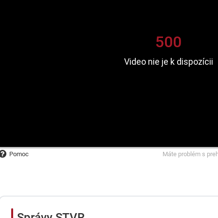
Pomoc
Máte problém s pre
Správy STVR