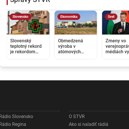
Slovensko
Ekonomika
Svet
Slovenský
Obmedzená
Zmeny vo
teplotný rekord
výroba v
verejnoprá
je rekordom
atómových
médiách vy
celej strednej
elektrárňach v
v Maďarsk
Európy:
Maďarsku a
veľkú pozo
Najvyššiu
Rumunsku
Čo sa zmen
hodnotu
zvyšuje ceny
nástupe Pé
namerali v obci
elektriny aj na
Magyara?
Dolné Plachtince
Slovensku
Rádio Slovensko
O STVR
Rádio Regina
Ako si naladiť rádiá