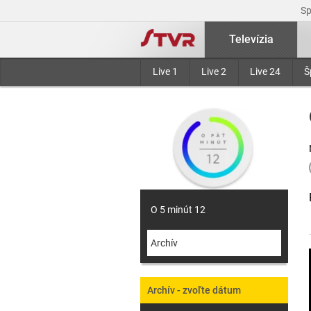
S
Televízia
Live 1
Live 2
Live 24
Š
O 5 minút 12
Archív
Archív - zvoľte dátum