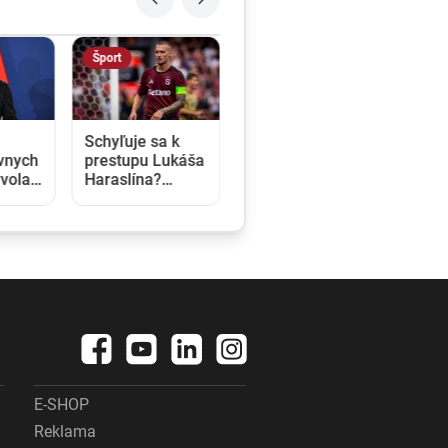
Šport
Schyľuje sa k
vnych
prestupu Lukáša
volali
Haraslína?
u
Pražská Sparta
rnosť.
dostala ponuku
ilo po
zo Saudskej
tera
Arábie
E-SHOP
Reklama