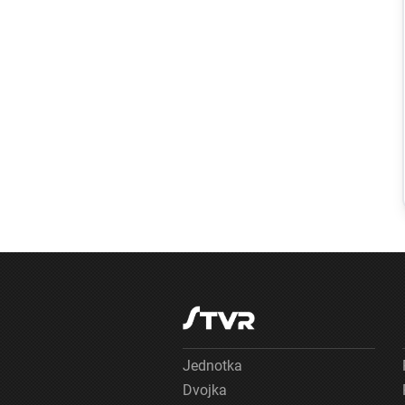
Slovensko
Rezort vnútra
odmieta tvrdenia
PS, že nové
radary na
cestách
pochádzajú z
Ruska. Požiadal
NBÚ o
prešetrenie ich
pôvodu
Jednotka
Dvojka