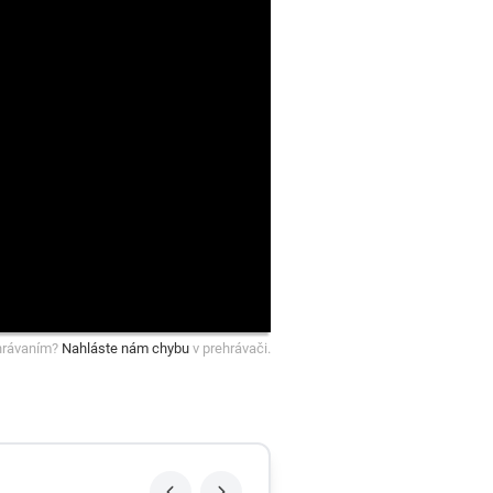
hrávaním?
Nahláste nám chybu
v prehrávači.