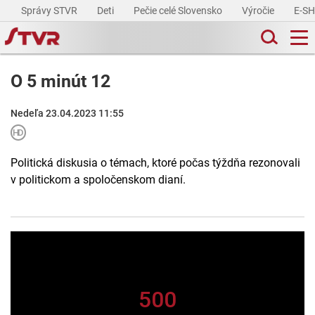
Správy STVR
Deti
Pečie celé Slovensko
Výročie
E-S
O 5 minút 12
Nedeľa 23.04.2023 11:55
Politická diskusia o témach, ktoré počas týždňa rezonovali
v politickom a spoločenskom dianí.