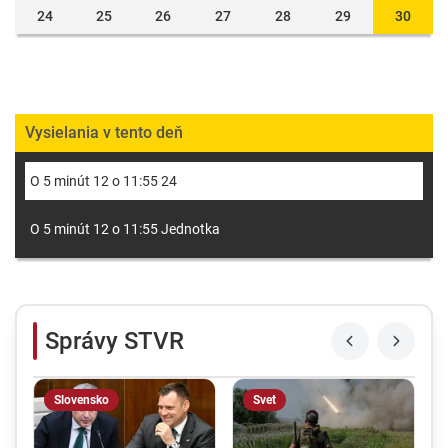
24
25
26
27
28
29
30
Vysielania v tento deň
O 5 minút 12 o 11:55 24
O 5 minút 12 o 11:55 Jednotka
Správy STVR
Slovensko
Svet