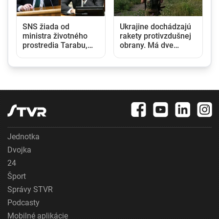
a
SNS žiada od
Ukrajine dochádzajú
ministra životného
rakety protivzdušnej
prostredia Tarabu,
obrany. Má dve
aby navrhol zrušenie
možnosti, ako
uznesení k zonáciám
situáciu riešiť, píše
denník Le Monde
Jednotka
Dvojka
24
Šport
Správy STVR
Podcasty
Mobilné aplikácie