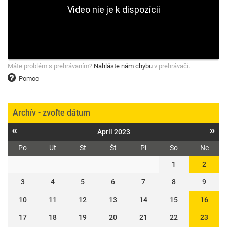
Máte problém s prehrávaním?
Nahláste nám chybu
v prehrávači.
Pomoc
Archív - zvoľte dátum
«
»
Apríl 2023
Po
Ut
St
Št
Pi
So
Ne
1
2
3
4
5
6
7
8
9
10
11
12
13
14
15
16
17
18
19
20
21
22
23