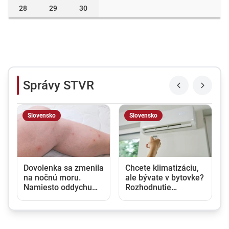
28
29
30
Správy STVR
Slovensko
Slovensko
u
Dovolenka sa zmenila
Chcete klimatizáciu,
na nočnú moru.
ale bývate v bytovke?
Namiesto oddychu
Rozhodnutie
prišli štípance,
vlastníka nestačí,
neporiadok a
potrebný je aj súhlas
podozrenie na
susedov
ploštice