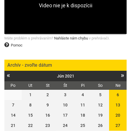
Máte problém s prehrávaním?
Nahláste nám chybu
v prehrávači.
Pomoc
Archív - zvoľte dátum
«
»
Jún 2021
Po
Ut
St
Št
Pi
So
Ne
1
2
3
4
5
6
7
8
9
10
11
12
13
14
15
16
17
18
19
20
21
22
23
24
25
26
27