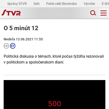
Správy STVR
Deti
Pečie celé Slovensko
Výročie
E-S
O 5 minút 12
Nedeľa 13.06.2021 11:55
Politická diskusia o témach, ktoré počas týždňa rezonovali
v politickom a spoločenskom dianí.