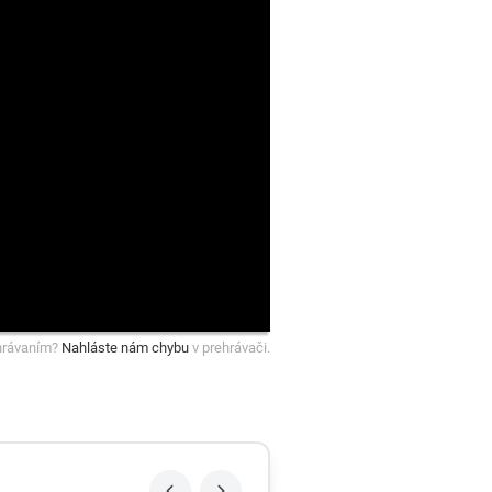
hrávaním?
Nahláste nám chybu
v prehrávači.