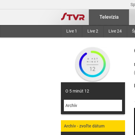
S
Televízia
Live 1
Live 2
Live 24
Š
O 5 minút 12
Archív
Archív - zvoľte dátum