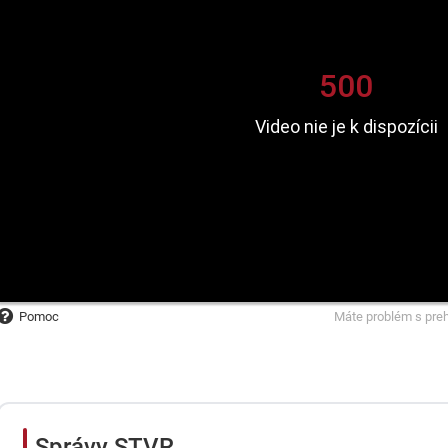
Pomoc
Máte problém s pre
Správy STVR