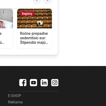
Regióny
a
Ročne prepadne
sedemtisíc eur:
cú
Štipendiá majú
y pre
pomáhať
ky,
sociálne slabším
 eur
študentom, nikto
aždý
však o ne
u 2030
nežiada
E-SHOP
Reklama