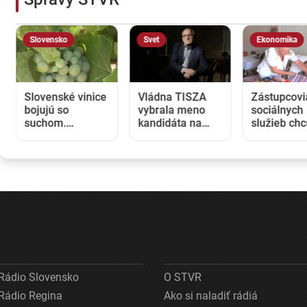
Slovensko
Svet
Ekonomika
Slovenské vinice
Vládna TISZA
Zástupcovi
bojujú so
vybrala meno
sociálnych
suchom.
kandidáta na
služieb ch
Pestovatelia
nového
vyššie plat
začali
maďarského
opatrovateľ
zavlažovať aj
prezidenta, jeho
žiadajú 200
tam, kde to
zvolenie sa
mesačne k
bežne nie je
očakáva budúci
rok do rok
potrebné
týždeň
Rádio Slovensko
O STVR
Rádio Regina
Ako si naladiť rádiá