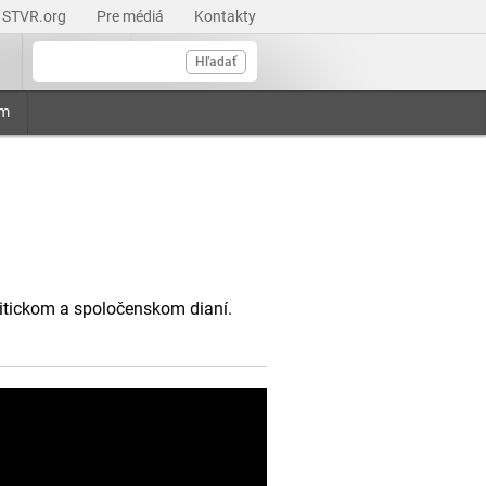
STVR.org
Pre médiá
Kontakty
Hľadať
am
litickom a spoločenskom dianí.