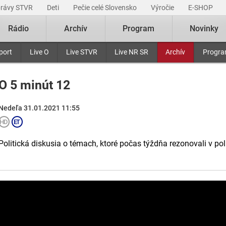
právy STVR
Deti
Pečie celé Slovensko
Výročie
E-SHOP
Rádio
Archív
Program
Novinky
port
Live O
Live STVR
Live NR SR
Archív
Progr
O 5 minút 12
Nedeľa 31.01.2021 11:55
Politická diskusia o témach, ktoré počas týždňa rezonovali v po