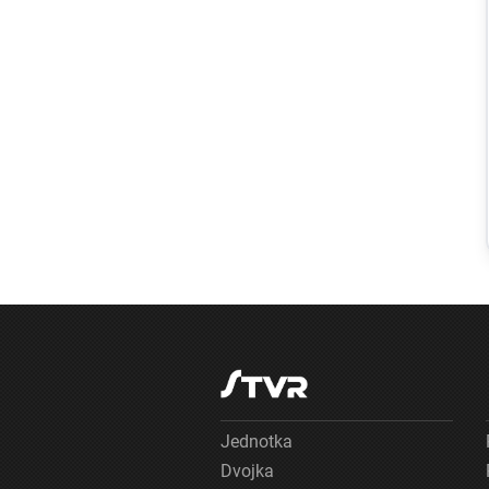
Ekonomika
Extrémne
horúčavy
ohrozujú nielen
zdravie, ale aj
ekonomiku.
Klimatická
zmena už
Európu stála
stovky miliárd
eur
Jednotka
Dvojka