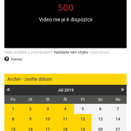
Máte problém s prehrávaním?
Nahláste nám chybu
v prehrávači.
Pomoc
Archív - zvoľte dátum
«
»
Júl 2019
Po
Ut
St
Št
Pi
So
Ne
1
2
3
4
5
6
7
8
9
10
11
12
13
14
15
16
17
18
19
20
21