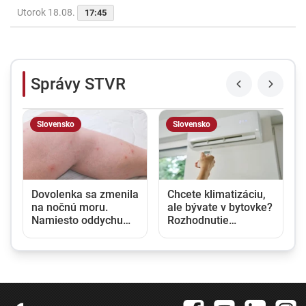
Utorok 18.08.
17:45
Správy STVR
Slovensko
Slovensko
u
Dovolenka sa zmenila
Chcete klimatizáciu,
na nočnú moru.
ale bývate v bytovke?
Namiesto oddychu
Rozhodnutie
prišli štípance,
vlastníka nestačí,
neporiadok a
potrebný je aj súhlas
podozrenie na
susedov
ploštice