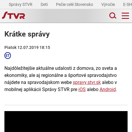
Správy STVR
Deti
Pečie celé Slovensko
Výročie
E-S
Krátke správy
Piatok 12.07.2019 18:15
Najdôležitejšie aktuálne udalosti z domova, zo sveta a
ekonomiky, ale aj regionálne a športové spravodajstvo
nájdete na spravodajskom webe
spravy.stvr.sk
alebo v
mobilnej aplikácii Správy STVR pre
iOS
alebo
Android
.