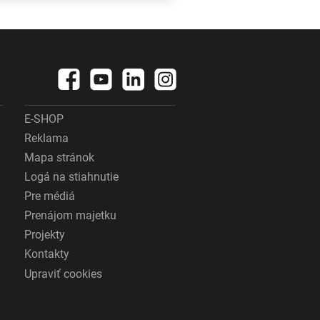
kráčala po krídle
lietadla
E-SHOP
Reklama
Mapa stránok
Logá na stiahnutie
Pre médiá
Prenájom majetku
Projekty
Kontakty
Upraviť cookies