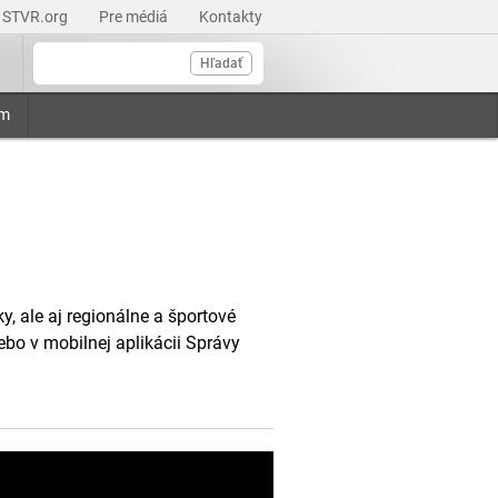
STVR.org
Pre médiá
Kontakty
Hľadať
am
, ale aj regionálne a športové
ebo v mobilnej aplikácii Správy