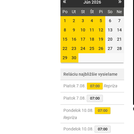
«
»
Jún 2026
Po
Ut
St
Št
Pi
So
Ne
1
2
3
4
5
6
7
8
9
10
11
12
13
14
15
16
17
18
19
20
21
22
23
24
25
26
27
28
29
30
Reláciu najbližšie vysielame
Piatok 7.08.
Repríza
07:00
Piatok 7.08.
07:00
Pondelok 10.08.
07:00
Repríza
Pondelok 10.08.
07:00