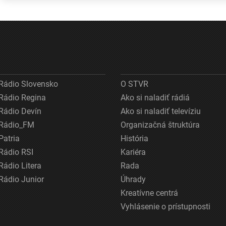
pokúšať o
nemožné
Rádio Slovensko
O STVR
Rádio Regina
Ako si naladiť rádiá
Rádio Devín
Ako si naladiť televíziu
Rádio_FM
Organizačná štruktúra
Patria
História
Rádio RSI
Kariéra
Rádio Litera
Rada
Rádio Junior
Úhrady
Kreatívne centrá
Vyhlásenie o prístupnosti