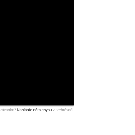
hrávaním?
Nahláste nám chybu
v prehrávači.