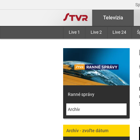
S
Televízia
Live 1
Live 2
Live 24
Š
Ranné správy
Archív
Archív - zvoľte dátum