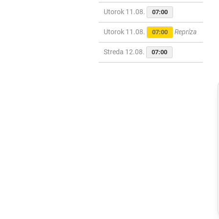
Utorok 11.08.
07:00
Utorok 11.08.
Repríza
07:00
Streda 12.08.
07:00
Regióny
Na kúpalisku v
Diakovciach
malo zdravotné
ťažkosti 16 ľudí,
osem ich
skončilo v