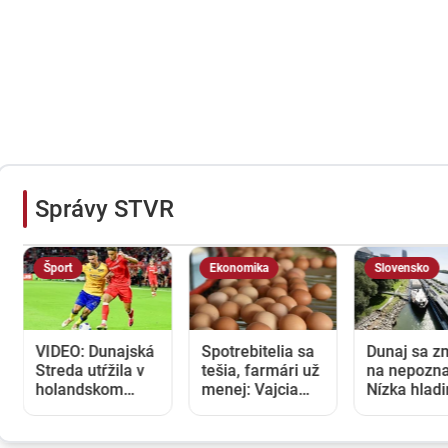
Správy STVR
Šport
Ekonomika
Slovensko
VIDEO: Dunajská
Spotrebitelia sa
Dunaj sa z
Streda utŕžila v
tešia, farmári už
na nepozna
holandskom
menej: Vajcia
Nízka hlad
Twente debakel,
zlacneli na
blokuje lod
v domácej
niekoľkoročné
zvyšuje ná
odvete sa bude
minimum
na preprav