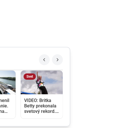
Svet
menil
VIDEO: Britka
nie.
Betty prekonala
ina
svetový rekord.
e a
V 97 rokoch sa
klady
stala najstaršou
u
ženou, ktorá