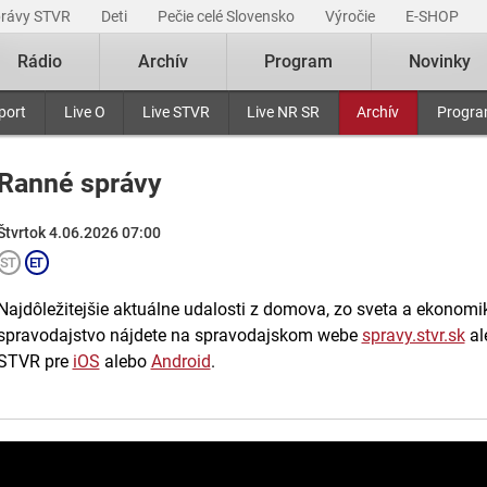
právy STVR
Deti
Pečie celé Slovensko
Výročie
E-SHOP
Rádio
Archív
Program
Novinky
port
Live O
Live STVR
Live NR SR
Archív
Progr
Ranné správy
Štvrtok 4.06.2026 07:00
Najdôležitejšie aktuálne udalosti z domova, zo sveta a ekonomiky
spravodajstvo nájdete na spravodajskom webe
spravy.stvr.sk
al
STVR pre
iOS
alebo
Android
.