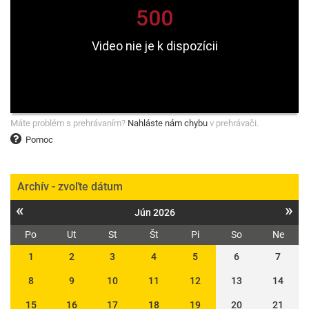
Máte problém s prehrávaním?
Nahláste nám chybu
v prehrávači.
Pomoc
Archív - zvoľte dátum
«
»
Jún 2026
Po
Ut
St
Št
Pi
So
Ne
1
2
3
4
5
6
7
8
9
10
11
12
13
14
15
16
17
18
19
20
21