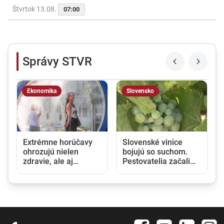
Štvrtok 13.08.
07:00
Správy STVR
Ekonomika
Slovensko
Extrémne horúčavy
Slovenské vinice
m
ohrozujú nielen
bojujú so suchom.
zdravie, ale aj
Pestovatelia začali
ekonomiku.
zavlažovať aj tam,
Klimatická zmena už
kde to bežne nie je
Európu stála stovky
potrebné
miliárd eur