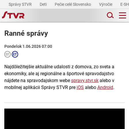
Správy STVR
Deti
Pečie celé Slovensko
Výročie
E-S
Ranné správy
Pondelok 1.06.2026 07:00
Najdôležitejšie aktuálne udalosti z domova, zo sveta a
ekonomiky, ale aj regionálne a športové spravodajstvo
nájdete na spravodajskom webe
spravy.stvr.sk
alebo v
mobilnej aplikácii Správy STVR pre
iOS
alebo
Android
.