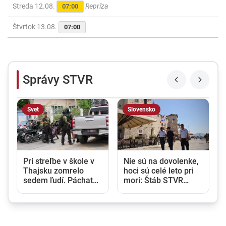
Streda 12.08.
Repríza
07:00
Štvrtok 13.08.
07:00
Správy STVR
Svet
Slovensko
Pri streľbe v škole v
Nie sú na dovolenke,
Thajsku zomrelo
hoci sú celé leto pri
sedem ľudí. Páchateľ
mori: Štáb STVR
zabil žiakov i učiteľov
strávil deň v teréne
a potom obrátil zbraň
so slovenskými
proti sebe
policajtami v
Chorvátsku