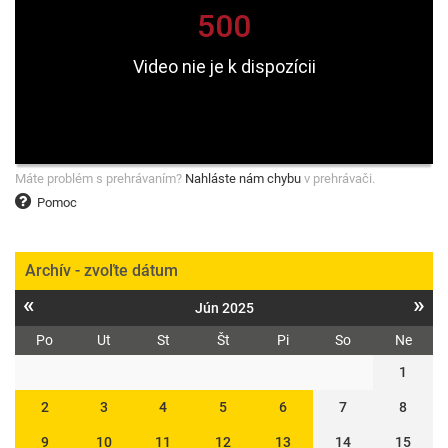
Máte problém s prehrávaním?
Nahláste nám chybu
v prehrávači.
Pomoc
Archív - zvoľte dátum
«
»
Jún 2025
Po
Ut
St
Št
Pi
So
Ne
1
2
3
4
5
6
7
8
9
10
11
12
13
14
15