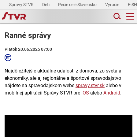
Správy STVR
Deti
Pečie celé Slovensko
Výročie
E-S
Ranné správy
Piatok 20.06.2025 07:00
Najdôležitejšie aktuálne udalosti z domova, zo sveta a
ekonomiky, ale aj regionálne a športové spravodajstvo
nájdete na spravodajskom webe
spravy.stvr.sk
alebo v
mobilnej aplikácii Správy STVR pre
iOS
alebo
Android
.