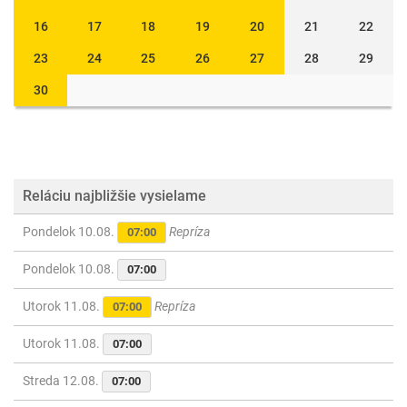
16
17
18
19
20
21
22
23
24
25
26
27
28
29
30
Reláciu najbližšie vysielame
Pondelok 10.08.
Repríza
07:00
Pondelok 10.08.
07:00
Utorok 11.08.
Repríza
07:00
Utorok 11.08.
07:00
Streda 12.08.
07:00