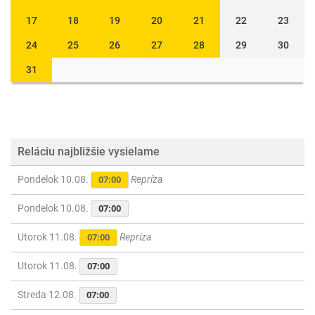
17
18
19
20
21
22
23
24
25
26
27
28
29
30
31
Reláciu najbližšie vysielame
Pondelok 10.08.
Repríza
07:00
Pondelok 10.08.
07:00
Utorok 11.08.
Repríza
07:00
Utorok 11.08.
07:00
Streda 12.08.
07:00