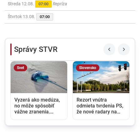
Streda 12.08.
Repríza
07:00
Štvrtok 13.08.
07:00
Správy STVR
Svet
Slovensko
Vyzerá ako medúza,
Rezort vnútra
no môže spôsobiť
odmieta tvrdenia PS,
vážne zranenia.
že nové radary na
Mechúrovka
cestách pochádzajú z
portugalská zatvára
Ruska. Požiadal NBÚ
pláže vo Francúzsku
o prešetrenie ich
aj Španielsku
pôvodu