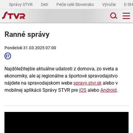
Správy STVR
Deti
Pečie celé Slovensko
Výročie
E-S
Ranné správy
Pondelok 31.03.2025 07:00
Najdôležitejšie aktuálne udalosti z domova, zo sveta a
ekonomiky, ale aj regionálne a športové spravodajstvo
nájdete na spravodajskom webe
spravy.stvr.sk
alebo v
mobilnej aplikácii Správy STVR pre
iOS
alebo
Android
.