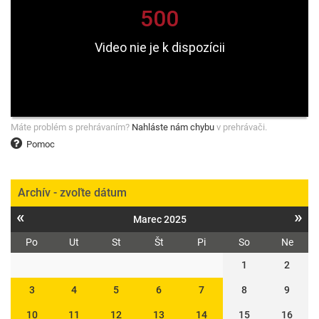
Máte problém s prehrávaním?
Nahláste nám chybu
v prehrávači.
Pomoc
Archív - zvoľte dátum
«
»
Marec 2025
Po
Ut
St
Št
Pi
So
Ne
1
2
3
4
5
6
7
8
9
10
11
12
13
14
15
16