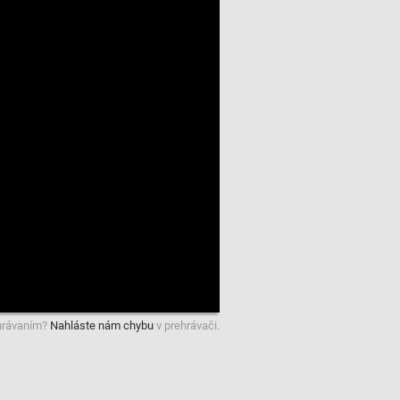
hrávaním?
Nahláste nám chybu
v prehrávači.