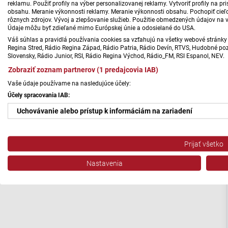
reklamu. Použiť profily na výber personalizovanej reklamy. Vytvoriť profily na 
Utorok 11.08.
07:00
obsahu. Meranie výkonnosti reklamy. Meranie výkonnosti obsahu. Pochopiť cieľo
rôznych zdrojov. Vývoj a zlepšovanie služieb. Použitie obmedzených údajov na 
Údaje môžu byť zdieľané mimo Európskej únie a odosielané do USA.
Streda 12.08.
07:00
Váš súhlas a pravidlá používania cookies sa vzťahujú na všetky webové stránky 
Regina Stred, Rádio Regina Západ, Rádio Patria, Rádio Devín, RTVS, Hudobné pozd
Streda 12.08.
Repríza
07:00
Slovensky, Rádio Junior, RSI, Rádio Regina Východ, Rádio_FM, RSI Espanol, NEV.
Zobraziť zoznam partnerov (1 predajcovia IAB)
Štvrtok 13.08.
07:00
Vaše údaje používame na nasledujúce účely:
Účely spracovania IAB:
Uchovávanie alebo prístup k informáciám na zariadení
Použiť obmedzené údaje na výber reklamy
Prijať všetko
Vytvoriť profily pre personalizovanú reklamu
Slovensko
Nastavenia
Použiť profily na výber personalizovanej reklamy
Hygienici
Vytvoriť profily na prispôsobenie obsahu
upozorňujú na
desiatky
Použiť profily na výber prispôsobeného obsahu
nevyhovujúcich