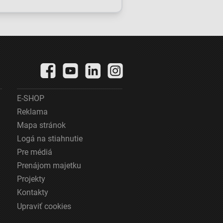
zmeny v
obchodnom
dieť
registri, rezort
spravodlivosti
ich obhajuje
E-SHOP
Reklama
Mapa stránok
Logá na stiahnutie
Pre médiá
Prenájom majetku
Projekty
Kontakty
Upraviť cookies