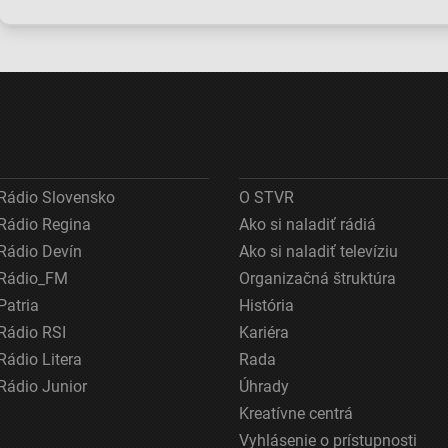
Diakovciach
že čísla nesedia
úkaz, ktorý
ostáva nejasná.
a fond sa ním
pripomínal
Kontrola
snaží prekryť
tornádo. Vi
nepotvrdila
škandály
ho bolo na
nebezpečné
kilometre
ov z rôznych zdrojov
látky
Rádio Slovensko
O STVR
Rádio Regina
Ako si naladiť rádiá
Rádio Devín
Ako si naladiť televíziu
Rádio_FM
Organizačná štruktúra
Patria
História
Rádio RSI
Kariéra
Rádio Litera
Rada
Rádio Junior
Úhrady
Kreatívne centrá
Vyhlásenie o prístupnosti