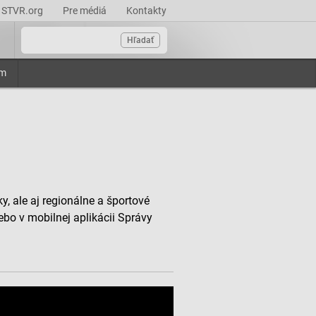
STVR.org
Pre médiá
Kontakty
Hľadať
am
, ale aj regionálne a športové
ebo v mobilnej aplikácii Správy