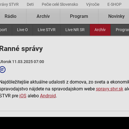
právy STVR
Deti
Pečie celé Slovensko
Výročie
E-SHOP
Rádio
Archív
Program
Novinky
port
Live O
Live STVR
Live NR SR
Archív
Progr
Ranné správy
Utorok 11.03.2025 07:00
Najdôležitejšie aktuálne udalosti z domova, zo sveta a ekonomiky
spravodajstvo nájdete na spravodajskom webe
spravy.stvr.sk
al
STVR pre
iOS
alebo
Android
.