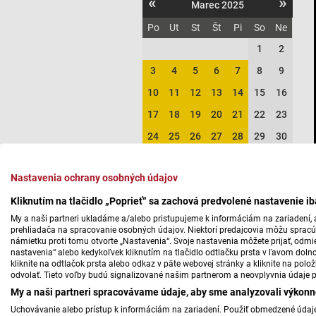
«
»
Marec 2025
Po
Ut
St
Št
Pi
So
Ne
1
2
3
4
5
6
7
8
9
10
11
12
13
14
15
16
17
18
19
20
21
22
23
24
25
26
27
28
29
30
31
Nastavenia ochrany osobných údajov
Reláciu najbližšie vysielame
Kliknutím na tlačidlo „Poprieť“ sa zachová predvolené nastavenie i
My a naši partneri ukladáme a/alebo pristupujeme k informáciám na zariadení, a
Pondelok 10.08.
07:00
prehliadača na spracovanie osobných údajov. Niektorí predajcovia môžu sprac
námietku proti tomu otvorte „Nastavenia“. Svoje nastavenia môžete prijať, odmie
Repríza
nastavenia“ alebo kedykoľvek kliknutím na tlačidlo odtlačku prsta v ľavom doln
kliknite na odtlačok prsta alebo odkaz v päte webovej stránky a kliknite na polo
Pondelok 10.08.
07:00
odvolať. Tieto voľby budú signalizované našim partnerom a neovplyvnia údaje p
My a naši partneri spracovávame údaje, aby sme analyzovali výkonn
Utorok 11.08.
Repríza
07:00
Uchovávanie alebo prístup k informáciám na zariadení. Použiť obmedzené údaje 