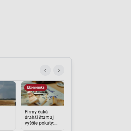
Ekonomika
Firmy čaká
drahší štart aj
vyššie pokuty:
i
Opozícia kritizuje