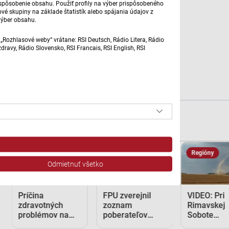
prispôsobenie obsahu. Použiť profily na výber prispôsobeného
vé skupiny na základe štatistík alebo spájania údajov z
výber obsahu.
„Rozhlasové weby“ vrátane: RSI Deutsch, Rádio Litera, Rádio
ravy, Rádio Slovensko, RSI Francais, RSI English, RSI
Správy STVR
Regióny
Slovensko
Regióny
Odmietnuť všetko
Príčina
FPU zverejnil
VIDEO: Pri
zdravotných
zoznam
Rimavskej
problémov na
poberateľov
Sobote
kúpalisku v
dotácií. Tí tvrdia,
spozoroval