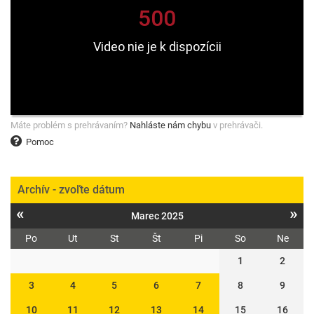
Máte problém s prehrávaním?
Nahláste nám chybu
v prehrávači.
Pomoc
Archív - zvoľte dátum
«
»
Marec 2025
Po
Ut
St
Št
Pi
So
Ne
1
2
3
4
5
6
7
8
9
10
11
12
13
14
15
16