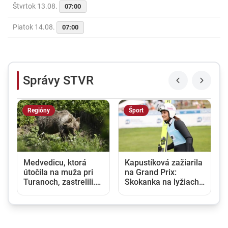
Štvrtok 13.08.
07:00
Piatok 14.08.
07:00
Správy STVR
Regióny
Šport
Medvedicu, ktorá
Kapustíková zažiarila
útočila na muža pri
na Grand Prix:
Turanoch, zastrelili.
Skokanka na lyžiach
Eliminovali aj jej dve
vytvorila nový ženský
mláďatá
slovenský rekord