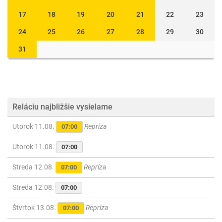
17
18
19
20
21
22
23
24
25
26
27
28
29
30
31
Reláciu najbližšie vysielame
Utorok 11.08.
Repríza
07:00
Utorok 11.08.
07:00
Streda 12.08.
Repríza
07:00
Streda 12.08.
07:00
Štvrtok 13.08.
Repríza
07:00