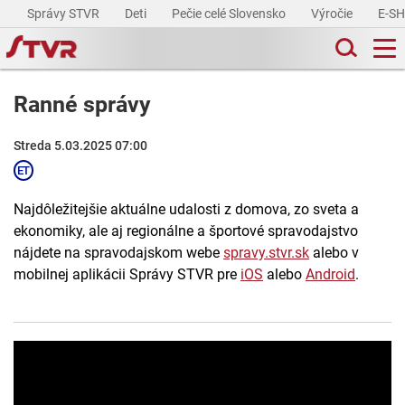
Správy STVR
Deti
Pečie celé Slovensko
Výročie
E-S
Ranné správy
Streda 5.03.2025 07:00
Najdôležitejšie aktuálne udalosti z domova, zo sveta a
ekonomiky, ale aj regionálne a športové spravodajstvo
nájdete na spravodajskom webe
spravy.stvr.sk
alebo v
mobilnej aplikácii Správy STVR pre
iOS
alebo
Android
.