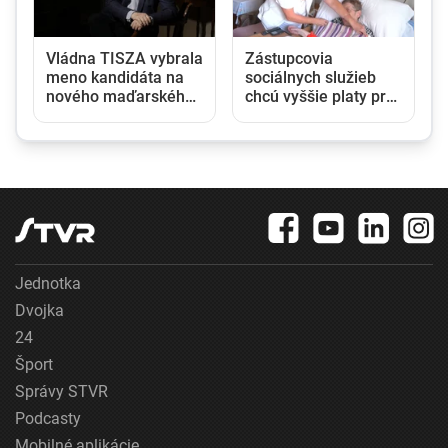
Vládna TISZA vybrala
Zástupcovia
meno kandidáta na
sociálnych služieb
nového maďarského
chcú vyššie platy pre
prezidenta, jeho
opatrovateľky,
zvolenie sa očakáva
žiadajú 200 eur
budúci týždeň
mesačne každý rok
do roku 2030
Jednotka
Dvojka
24
Šport
Správy STVR
Podcasty
Mobilné aplikácie