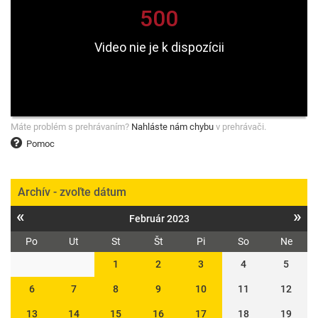
Máte problém s prehrávaním?
Nahláste nám chybu
v prehrávači.
Pomoc
Archív - zvoľte dátum
«
»
Február 2023
Po
Ut
St
Št
Pi
So
Ne
1
2
3
4
5
6
7
8
9
10
11
12
13
14
15
16
17
18
19