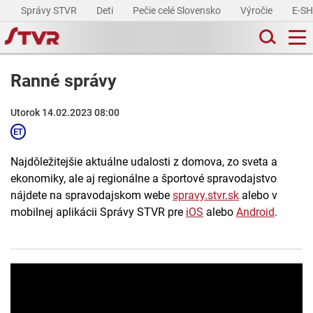
Správy STVR
Deti
Pečie celé Slovensko
Výročie
E-S
Ranné správy
Utorok 14.02.2023 08:00
Najdôležitejšie aktuálne udalosti z domova, zo sveta a
ekonomiky, ale aj regionálne a športové spravodajstvo
nájdete na spravodajskom webe
spravy.stvr.sk
alebo v
mobilnej aplikácii Správy STVR pre
iOS
alebo
Android
.