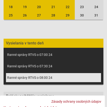
18
19
20
21
22
23
24
25
26
27
28
29
30
31
Vysielania v tento deň
Ranné správy RTVS o 07:00 24
Ranné správy RTVS o 07:30 24
Ranné správy RTVS o 08:00 24
Reláciu najbližšie vysielame
Zásady ochrany osobných údajov
Pondelok 10.08.
Repríza
07:00