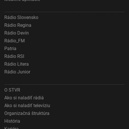
Meranie výkonnosti obsahu
Rádio Slovensko
Pochopiť cieľové skupiny na základe štatistík
Rádio Regina
alebo spájania údajov z rôznych zdrojov
Rádio Devín
Vývoj a zlepšovanie služieb
Rádio_FM
Patria
Použitie obmedzených údajov na výber obsahu
Rádio RSI
Špeciálne funkcie IAB:
Rádio Litera
Používanie presných údajov o geografickej
Rádio Junior
polohe
Identifikácia zariadení na základe aktívne
O STVR
vyžiadaných informácií
Ako si naladiť rádiá
Účely spracovania, ktoré nie sú v kompetencii IAB:
Ako si naladiť televíziu
Nevyhnutné
Organizačná štruktúra
História
Výkonostné
Kariéra