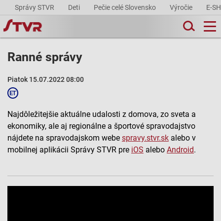
Správy STVR
Deti
Pečie celé Slovensko
Výročie
E-S
Ranné správy
Piatok 15.07.2022 08:00
Najdôležitejšie aktuálne udalosti z domova, zo sveta a
ekonomiky, ale aj regionálne a športové spravodajstvo
nájdete na spravodajskom webe
spravy.stvr.sk
alebo v
mobilnej aplikácii Správy STVR pre
iOS
alebo
Android
.