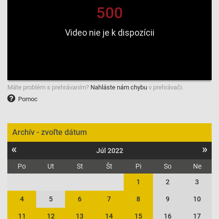
Máte problém s prehrávaním?
Nahláste nám chybu
v prehrávači.
Pomoc
Archív - zvoľte dátum
«
»
Júl 2022
Po
Ut
St
Št
Pi
So
Ne
1
2
3
4
5
6
7
8
9
10
11
12
13
14
15
16
17