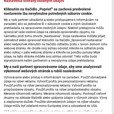
Nastavenia ochrany osobných údajov
Pondelok 10.08.
Kliknutím na tlačidlo „Poprieť“ sa zachová predvolené
07:00
nastavenie iba nevyhnutne potrebných súborov cookie.
Utorok 11.08.
Repríza
07:00
My a naši partneri ukladáme a/alebo pristupujeme k informáciám na
zariadení, ako sú jedinečné ID v súboroch cookie a iných úložiskách
prehliadača na spracovanie osobných údajov. Niektorí predajcovia môžu
Utorok 11.08.
07:00
spracúvať vaše osobné údaje na základe oprávneného záujmu, na
námietku proti tomu otvorte „Nastavenia“. Svoje nastavenia môžete prijať,
Streda 12.08.
odmietnuť alebo spravovať kliknutím na tlačidlo „Spravovať nastavenia“
07:00
alebo kedykoľvek kliknutím na tlačidlo odtlačku prsta v ľavom dolnom rohu
webovej stránky. Ak chcete svoj súhlas odvolať, kliknite na odtlačok prsta
Streda 12.08.
Repríza
07:00
alebo odkaz v päte webovej stránky a kliknite na položku ponuky Moje
údaje, na tejto stránke môžete svoj súhlas odvolať. Tieto voľby budú
signalizované našim partnerom a neovplyvnia údaje prehliadania.
Štvrtok 13.08.
07:00
My a naši partneri spracovávame údaje, aby sme analyzovali
výkonnosť webových stránok a robili nasledovné:
Uchovávanie alebo prístup k informáciám na zariadení. Použiť obmedzené
údaje na výber reklamy. Vytvoriť profily pre personalizovanú reklamu.
Použiť profily na výber personalizovanej reklamy. Vytvoriť profily na
Správy STVR
prispôsobenie obsahu. Použiť profily na výber prispôsobeného obsahu.
Meranie výkonnosti reklamy. Meranie výkonnosti obsahu. Pochopiť cieľové
skupiny na základe štatistík alebo spájania údajov z rôznych zdrojov. Vývoj
a zlepšovanie služieb. Použitie obmedzených údajov na výber obsahu.
Ekonomika
Slovensko
Údaje môžu byť zdieľané mimo Európskej únie a odosielané do USA.
Váš súhlas a pravidlá používania cookies sa vzťahujú na všetky webové