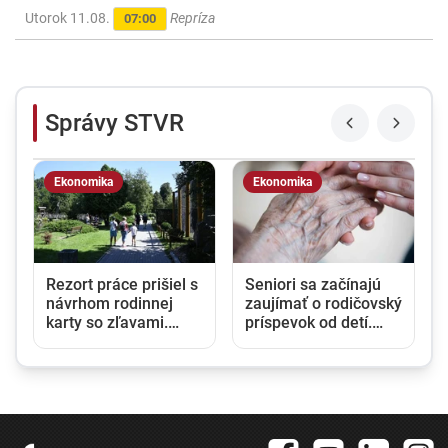
Utorok 11.08.
Repríza
07:00
Správy STVR
Ekonomika
Ekonomika
Rezort práce prišiel s
Seniori sa začínajú
návrhom rodinnej
zaujímať o rodičovský
karty so zľavami.
príspevok od detí.
Opozícia hovorí o
Daňový úrad ani
marketingovom ťahu
Sociálna poisťovňa
im informácie nedajú