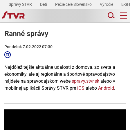
Správy STVR
Deti
Pečie celé Slovensko
Výročie
E-S
Ranné správy
Pondelok 7.02.2022 07:30
Najdôležitejšie aktuálne udalosti z domova, zo sveta a
ekonomiky, ale aj regionálne a športové spravodajstvo
nájdete na spravodajskom webe
spravy.stvr.sk
alebo v
mobilnej aplikácii Správy STVR pre
iOS
alebo
Android
.