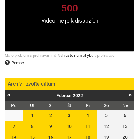
Máte problém s prehrávaním?
Nahláste nám chybu
v prehrávači.
Pomoc
Archív - zvoľte dátum
«
»
Február 2022
Po
Ut
St
Št
Pi
So
Ne
1
2
3
4
5
6
7
8
9
10
11
12
13
14
15
16
17
18
19
20