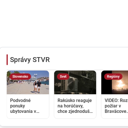
Správy STVR
Slovensko
Svet
Regióny
Podvodné
Rakúsko reaguje
VIDEO: Roz
ponuky
na horúčavy,
požiar v
ubytovania v
chce zjednodušiť
Braväcove
Chorvátsku: Pár
cestu ku
pohltil nie
kliknutí na
klimatizáciám.
domov, na
internete a
Opozícia a
mieste