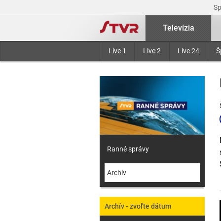
S
Televízia
Live 1
Live 2
Live 24
Š
Ranné správy
Archív
Archív - zvoľte dátum