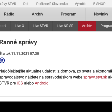
právy STVR
Deti
Pečie celé Slovensko
Výročie
E-SHOP
Rádio
Archív
Program
Novinky
port
Live O
Live STVR
Live NR SR
Archív
Progr
Ranné správy
Štvrtok 11.11.2021 07:30
Najdôležitejšie aktuálne udalosti z domova, zo sveta a ekonomiky
spravodajstvo nájdete na spravodajskom webe
spravy.stvr.sk
al
STVR pre
iOS
alebo
Android
.