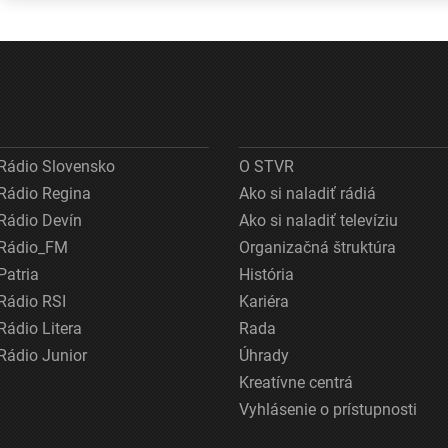
môžete prísť o
Greenpeace
zasahovali
peniaze aj
žiadajú iné
desiatky h
dovolenku
riešenia
Rádio Slovensko
O STVR
Rádio Regina
Ako si naladiť rádiá
Rádio Devín
Ako si naladiť televíziu
Rádio_FM
Organizačná štruktúra
Patria
História
Rádio RSI
Kariéra
Rádio Litera
Rada
Rádio Junior
Úhrady
Kreatívne centrá
Vyhlásenie o prístupnosti