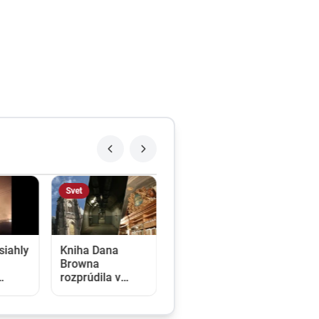
Svet
siahly
Kniha Dana
Browna
rozprúdila v
koľko
Prahe literárny
turizmus. Na
miesta sa prišla