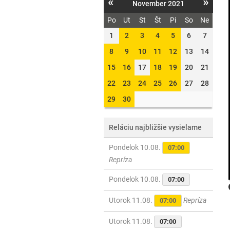
«
»
November 2021
Po
Ut
St
Št
Pi
So
Ne
1
2
3
4
5
6
7
8
9
10
11
12
13
14
15
16
17
18
19
20
21
22
23
24
25
26
27
28
29
30
Reláciu najbližšie vysielame
Pondelok 10.08.
07:00
Repríza
Pondelok 10.08.
07:00
Utorok 11.08.
Repríza
07:00
Utorok 11.08.
07:00