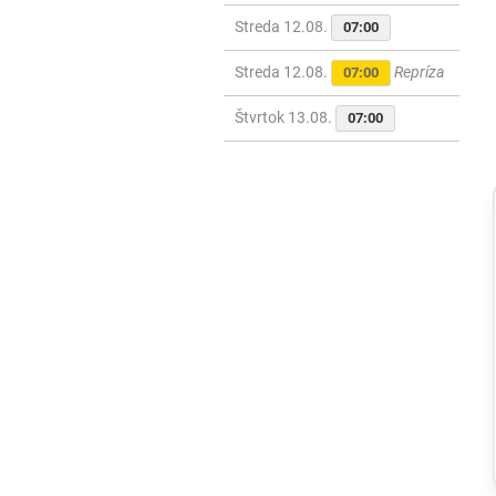
Streda 12.08.
07:00
Streda 12.08.
Repríza
07:00
Štvrtok 13.08.
07:00
Svet
Nízka hladina
Dunaja odhalila
aj nové termálne
pramene, objav
vyvoláva u
vedcov aj obavy