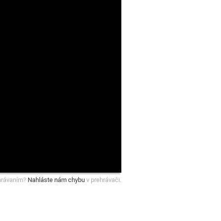
hrávaním?
Nahláste nám chybu
v prehrávači.