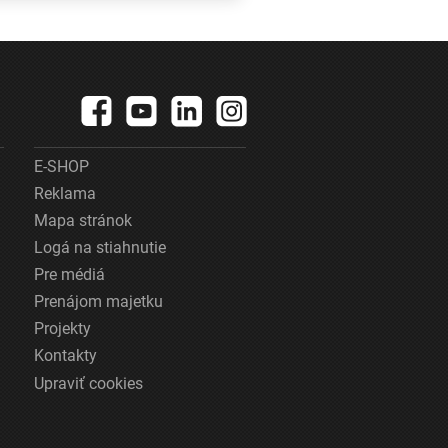
pozrieť aj
asičov
najväčšia
streamovacia
služba
E-SHOP
Reklama
Mapa stránok
Logá na stiahnutie
Pre médiá
Prenájom majetku
Projekty
Kontakty
Upraviť cookies