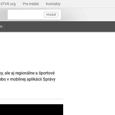
STVR.org
Pre médiá
Kontakty
Hľadať
am
, ale aj regionálne a športové
ebo v mobilnej aplikácii Správy