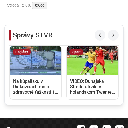
Streda 12.08.
07:00
Správy STVR
Regióny
Šport
Na kúpalisku v
VIDEO: Dunajská
Diakovciach malo
Streda utŕžila v
t
zdravotné ťažkosti 16
holandskom Twente
ľudí, osem ich
debakel, v domácej
skončilo v nemocnici
odvete sa bude
pokúšať o nemožné