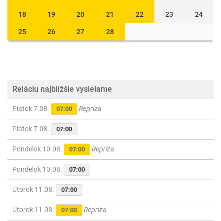
18
19
20
21
22
23
24
25
26
27
28
Reláciu najbližšie vysielame
Piatok 7.08.
Repríza
07:00
Piatok 7.08.
07:00
Pondelok 10.08.
Repríza
07:00
Pondelok 10.08.
07:00
Utorok 11.08.
07:00
Utorok 11.08.
Repríza
07:00