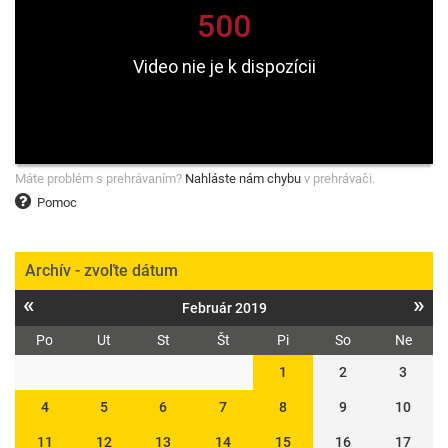
Máte problém s prehrávaním?
Nahláste nám chybu
v prehrávači.
Pomoc
Archív - zvoľte dátum
«
»
Február 2019
Po
Ut
St
Št
Pi
So
Ne
1
2
3
4
5
6
7
8
9
10
11
12
13
14
15
16
17