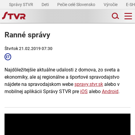
Správy STVR
Deti
Pečie celé Slovensko
Výročie
E-S
Ranné správy
Štvrtok 21.02.2019 07:30
Najdôležitejšie aktuálne udalosti z domova, zo sveta a
ekonomiky, ale aj regionálne a športové spravodajstvo
nájdete na spravodajskom webe
spravy.stvr.sk
alebo v
mobilnej aplikácii Správy STVR pre
iOS
alebo
Android
.